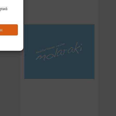
τικά
Ή