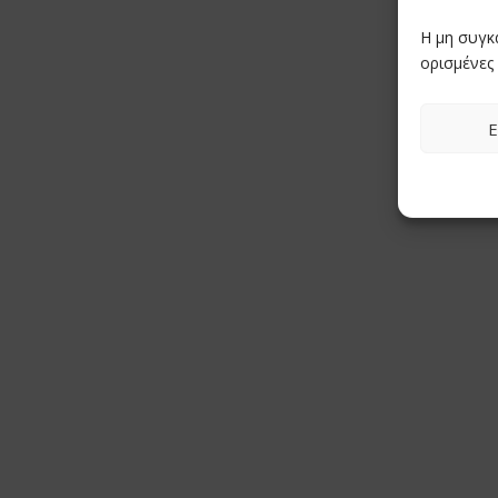
Η μη συγκ
ορισμένες 
Ε