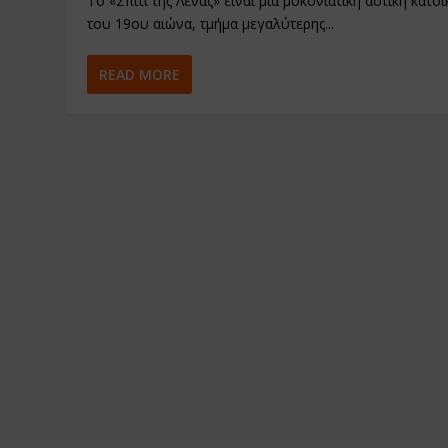
Το «Σπίτι της Λένας» είναι μια μυκονιάτικη αστική κατοι
του 19ου αιώνα, τμήμα μεγαλύτερης...
READ MORE