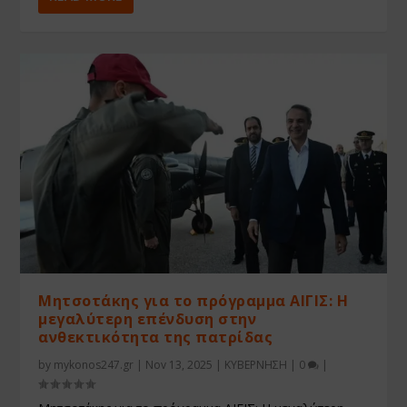
Μητσοτάκης για το πρόγραμμα ΑΙΓΙΣ: Η
μεγαλύτερη επένδυση στην
ανθεκτικότητα της πατρίδας
by
mykonos247.gr
|
Nov 13, 2025
|
ΚΥΒΕΡΝΗΣΗ
|
0
|