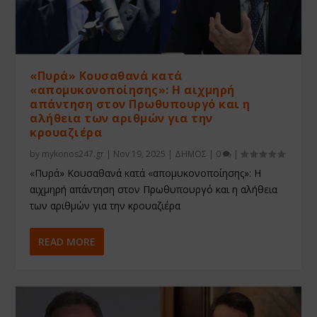
«Πυρά» Κουσαθανά κατά
«απομυκονοποίησης»: Η αιχμηρή
απάντηση στον Πρωθυπουργό και η
αλήθεια των αριθμών για την
κρουαζιέρα
by
mykonos247.gr
|
Nov 19, 2025
|
ΔΗΜΟΣ
|
0
|
«Πυρά» Κουσαθανά κατά «απομυκονοποίησης»: Η
αιχμηρή απάντηση στον Πρωθυπουργό και η αλήθεια
των αριθμών για την κρουαζιέρα
READ MORE