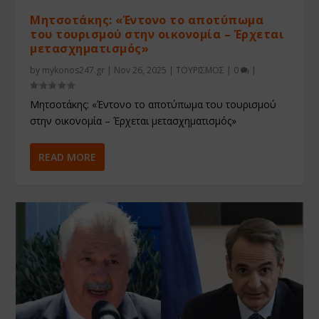
Μητσοτάκης: «Έντονο το αποτύπωμα
του τουρισμού στην οικονομία – Έρχεται
μετασχηματισμός»
by
mykonos247.gr
|
Nov 26, 2025
|
ΤΟΥΡΙΣΜΟΣ
|
0
|
Μητσοτάκης: «Έντονο το αποτύπωμα του τουρισμού
στην οικονομία – Έρχεται μετασχηματισμός»
READ MORE