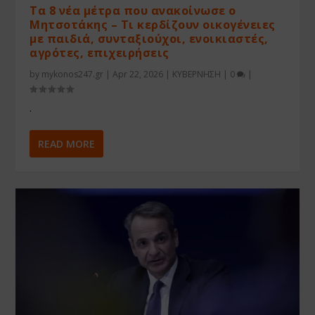
Τα 8 νέα μέτρα που ανακοίνωσε ο
Μητσοτάκης – Τι κερδίζουν οικογένειες
με παιδιά, συνταξιούχοι, ενοικιαστές,
αγρότες, επιχειρήσεις
by
mykonos247.gr
|
Apr 22, 2026
|
ΚΥΒΕΡΝΗΣΗ
|
0
|
.
READ MORE