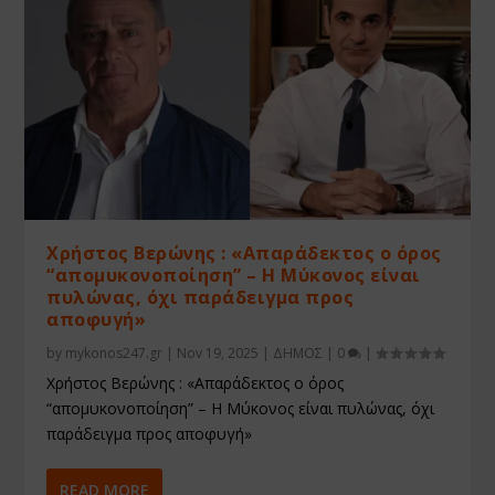
Χρήστος Βερώνης : «Απαράδεκτος ο όρος
“απομυκονοποίηση” – Η Μύκονος είναι
πυλώνας, όχι παράδειγμα προς
αποφυγή»
by
mykonos247.gr
|
Nov 19, 2025
|
ΔΗΜΟΣ
|
0
|
Χρήστος Βερώνης : «Απαράδεκτος ο όρος
“απομυκονοποίηση” – Η Μύκονος είναι πυλώνας, όχι
παράδειγμα προς αποφυγή»
READ MORE