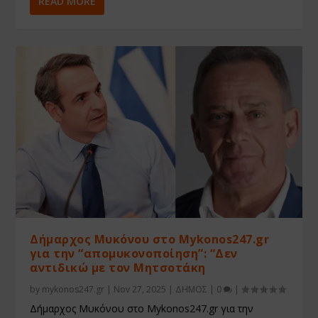
READ MORE
Δήμαρχος Μυκόνου στο Mykonos247.gr
για την “απομυκονοποίηση”: “Δεν
αντιδικώ με τον Μητσοτάκη
by
mykonos247.gr
|
Nov 27, 2025
|
ΔΗΜΟΣ
|
0
|
Δήμαρχος Μυκόνου στο Mykonos247.gr για την