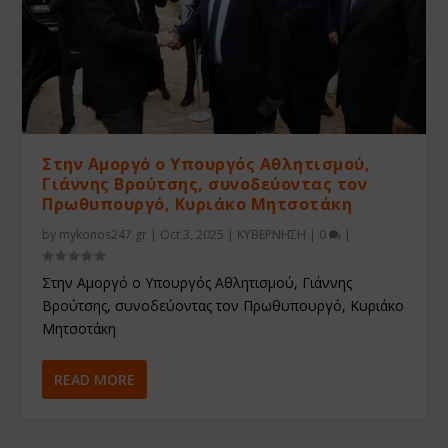
Στην Αμοργό ο Υπουργός Αθλητισμού,
Γιάννης Βρούτσης, συνοδεύοντας τον
Πρωθυπουργό, Κυριάκο Μητσοτάκη
by
mykonos247.gr
|
Oct 3, 2025
|
ΚΥΒΕΡΝΗΣΗ
|
0
|
Στην Αμοργό ο Υπουργός Αθλητισμού, Γιάννης
Βρούτσης, συνοδεύοντας τον Πρωθυπουργό, Κυριάκο
Μητσοτάκη
READ MORE