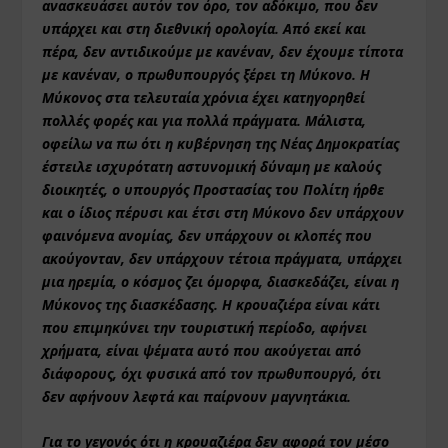
ανασκευάσει αυτόν τον όρο, τον αδόκιμο, που δεν
υπάρχει και στη διεθνική ορολογία. Από εκεί και
πέρα, δεν αντιδικούμε με κανέναν, δεν έχουμε τίποτα
με κανέναν, ο πρωθυπουργός ξέρει τη Μύκονο. Η
Μύκονος στα τελευταία χρόνια έχει κατηγορηθεί
πολλές φορές και για πολλά πράγματα. Μάλιστα,
οφείλω να πω ότι η κυβέρνηση της Νέας Δημοκρατίας
έστειλε ισχυρότατη αστυνομική δύναμη με καλούς
διοικητές, ο υπουργός Προστασίας του Πολίτη ήρθε
και ο ίδιος πέρυσι και έτσι στη Μύκονο δεν υπάρχουν
φαινόμενα ανομίας, δεν υπάρχουν οι κλοπές που
ακούγονταν, δεν υπάρχουν τέτοια πράγματα, υπάρχει
μια ηρεμία, ο κόσμος ζει όμορφα, διασκεδάζει, είναι η
Μύκονος της διασκέδασης. Η κρουαζιέρα είναι κάτι
που επιμηκύνει την τουριστική περίοδο, αφήνει
χρήματα, είναι ψέματα αυτό που ακούγεται από
διάφορους, όχι φυσικά από τον πρωθυπουργό, ότι
δεν αφήνουν λεφτά και παίρνουν μαγνητάκια.
Για το γεγονός ότι η κρουαζιέρα δεν αφορά τον μέσο