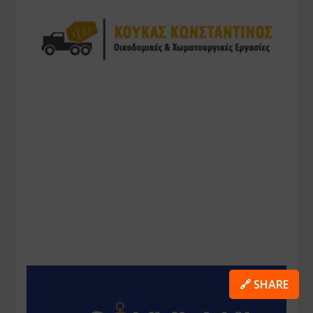
🔗 SHARE