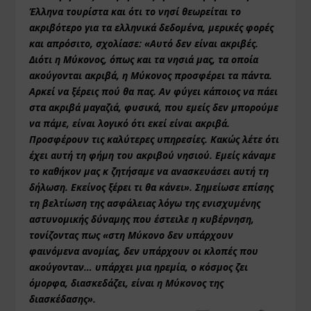
Έλληνα τουρίστα και ότι το νησί θεωρείται το
ακριβότερο για τα ελληνικά δεδομένα, μερικές φορές
και απρόσιτο, σχολίασε: «Αυτό δεν είναι ακριβές.
Διότι η Μύκονος, όπως και τα νησιά μας, τα οποία
ακούγονται ακριβά, η Μύκονος προσφέρει τα πάντα.
Αρκεί να ξέρεις πού θα πας. Αν φύγει κάποιος να πάει
στα ακριβά μαγαζιά, φυσικά, που εμείς δεν μπορούμε
να πάμε, είναι λογικό ότι εκεί είναι ακριβά.
Προσφέρουν τις καλύτερες υπηρεσίες. Κακώς λέτε ότι
έχει αυτή τη φήμη του ακριβού νησιού. Εμείς κάναμε
το καθήκον μας κ ζητήσαμε να
ανασκευάσει αυτή τη
δήλωση. Εκείνος ξέρει τι θα κάνει». Σημείωσε επίσης
τη βελτίωση της ασφάλειας λόγω της ενισχυμένης
αστυνομικής δύναμης που έστειλε η κυβέρνηση,
τονίζοντας πως «στη Μύκονο δεν υπάρχουν
φαινόμενα ανομίας, δεν υπάρχουν οι κλοπές που
ακούγονταν… υπάρχει μια ηρεμία, ο κόσμος ζει
όμορφα, διασκεδάζει, είναι η Μύκονος της
διασκέδασης».