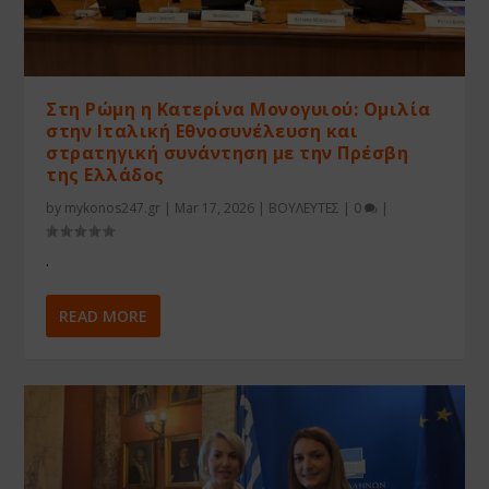
Στη Ρώμη η Κατερίνα Μονογυιού: Ομιλία
στην Ιταλική Εθνοσυνέλευση και
στρατηγική συνάντηση με την Πρέσβη
της Ελλάδος
by
mykonos247.gr
|
Mar 17, 2026
|
ΒΟΥΛΕΥΤΕΣ
|
0
|
.
READ MORE