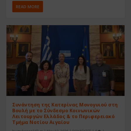
READ MORE
Συνάντηση της Κατερίνας Μονογυιού στη
Βουλή με το Σύνδεσμο Κοινωνικών
Λειτουργών Ελλάδος & το Περιφερειακό
Τμήμα Νοτίου Αιγαίου