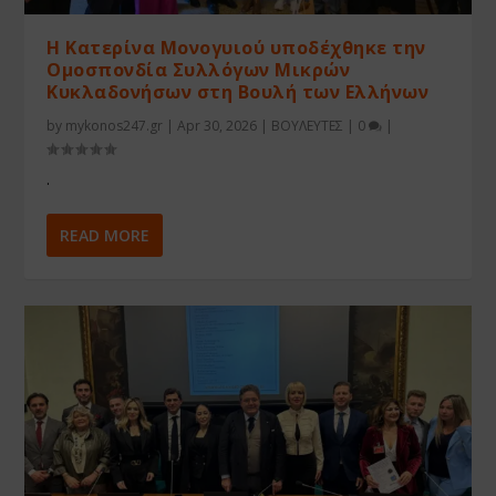
Η Κατερίνα Μονογυιού υποδέχθηκε την
Ομοσπονδία Συλλόγων Μικρών
Κυκλαδονήσων στη Βουλή των Ελλήνων
by
mykonos247.gr
|
Apr 30, 2026
|
ΒΟΥΛΕΥΤΕΣ
|
0
|
.
READ MORE