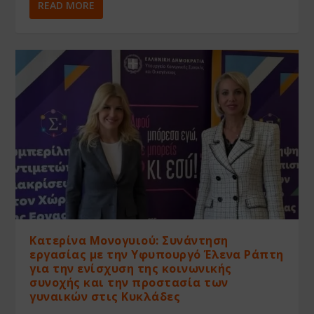
READ MORE
Κατερίνα Μονογυιού: Συνάντηση
εργασίας με την Υφυπουργό Έλενα Ράπτη
για την ενίσχυση της κοινωνικής
συνοχής και την προστασία των
γυναικών στις Κυκλάδες