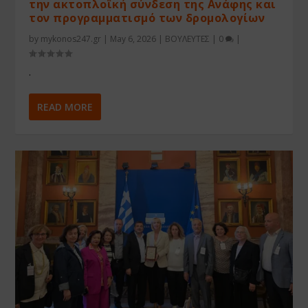
την ακτοπλοϊκή σύνδεση της Ανάφης και
τον προγραμματισμό των δρομολογίων
by
mykonos247.gr
|
May 6, 2026
|
ΒΟΥΛΕΥΤΕΣ
|
0
|
.
READ MORE