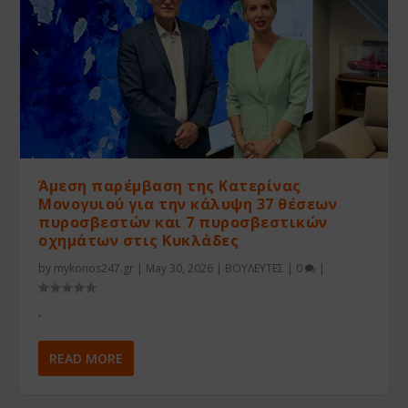
Άμεση παρέμβαση της Κατερίνας
Μονογυιού για την κάλυψη 37 θέσεων
πυροσβεστών και 7 πυροσβεστικών
οχημάτων στις Κυκλάδες
by
mykonos247.gr
|
May 30, 2026
|
ΒΟΥΛΕΥΤΕΣ
|
0
|
.
READ MORE