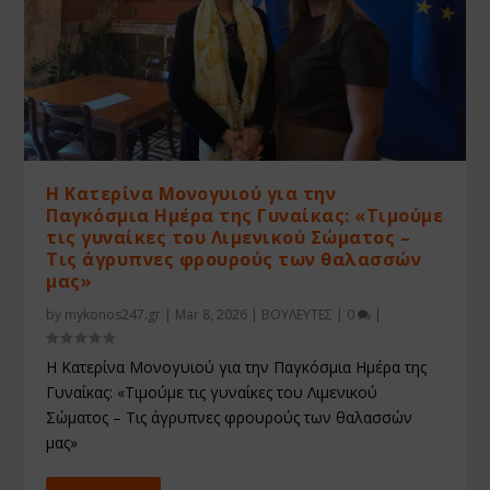
Η Κατερίνα Μονογυιού για την
Παγκόσμια Ημέρα της Γυναίκας: «Τιμούμε
τις γυναίκες του Λιμενικού Σώματος –
Τις άγρυπνες φρουρούς των θαλασσών
μας»
by
mykonos247.gr
|
Mar 8, 2026
|
ΒΟΥΛΕΥΤΕΣ
|
0
|
Η Κατερίνα Μονογυιού για την Παγκόσμια Ημέρα της
Γυναίκας: «Τιμούμε τις γυναίκες του Λιμενικού
Σώματος – Τις άγρυπνες φρουρούς των θαλασσών
μας»