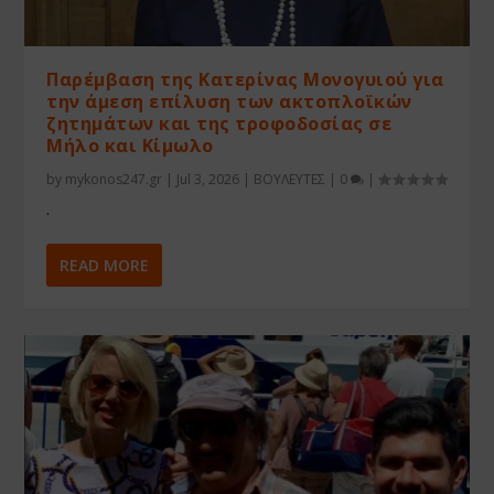
Παρέμβαση της Κατερίνας Μονογυιού για
την άμεση επίλυση των ακτοπλοϊκών
ζητημάτων και της τροφοδοσίας σε
Μήλο και Κίμωλο
by
mykonos247.gr
|
Jul 3, 2026
|
ΒΟΥΛΕΥΤΕΣ
|
0
|
.
READ MORE