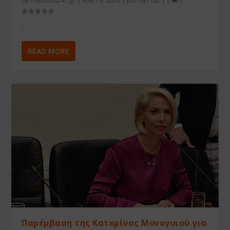
by
mykonos247.gr
|
May 19, 2026
|
ΒΟΥΛΕΥΤΕΣ
|
0
|
.
READ MORE
Παρέμβαση της Κατερίνας Μονογυιού για