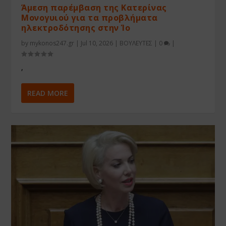
Άμεση παρέμβαση της Κατερίνας
Μονογυιού για τα προβλήματα
ηλεκτροδότησης στην Ίο
by
mykonos247.gr
|
Jul 10, 2026
|
ΒΟΥΛΕΥΤΕΣ
|
0
|
,
READ MORE