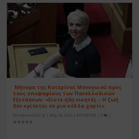
Μήνυμα της Κατερίνας Μονογυιού προς
τους υποψηφίους των Πανελλαδικών
Εξετάσεων: «Είστε ήδη νικητές – Η ζωή
δεν κρίνεται σε μια κόλλα χαρτί»
by
mykonos247.gr
|
May 28, 2026
|
ΒΟΥΛΕΥΤΕΣ
|
0
|
.