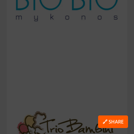
🔗 SHARE