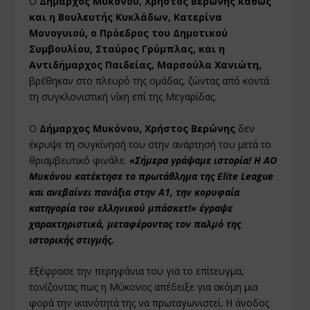
Ο
Δήμαρχος Μυκόνου, Χρήστος Βερώνης καθώς
και η Βουλευτής Κυκλάδων, Κατερίνα
Μονογυιού, ο Πρόεδρος του Δημοτικού
Συμβουλίου, Σταύρος Γρύμπλας, και η
Αντιδήμαρχος Παιδείας, Μαρσούλα Χανιώτη,
βρέθηκαν στο πλευρό της ομάδας, ζώντας από κοντά
τη συγκλονιστική νίκη επί της Μεγαρίδας.
Ο
Δήμαρχος Μυκόνου, Χρήστος Βερώνης
δεν
έκρυψε τη συγκίνησή του στην ανάρτησή του μετά το
θριαμβευτικό φινάλε.
«Σήμερα γράψαμε ιστορία! Η ΑΟ
Μυκόνου κατέκτησε το πρωτάθλημα της Elite League
και ανεβαίνει πανάξια στην Α1, την κορυφαία
κατηγορία του ελληνικού μπάσκετ!» έγραψε
χαρακτηριστικά, μεταφέροντας τον παλμό της
ιστορικής στιγμής.
Εξέφρασε την περηφάνια του για το επίτευγμα,
τονίζοντας πως η Μύκονος απέδειξε για ακόμη μια
φορά την ικανότητά της να πρωταγωνιστεί. Η άνοδος