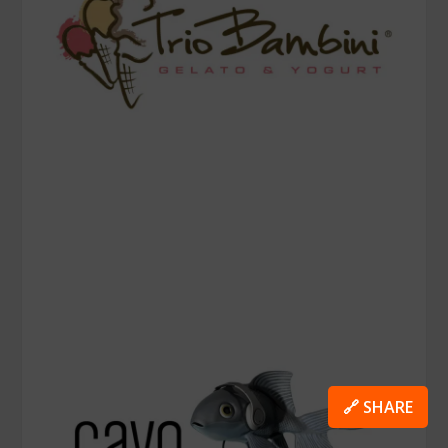
🔗 SHARE