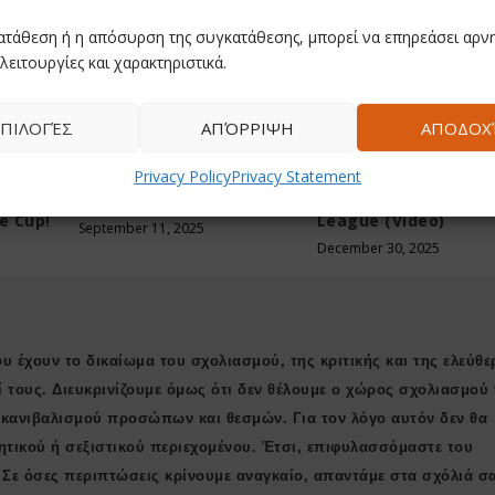
ατάθεση ή η απόσυρση της συγκατάθεσης, μπορεί να επηρεάσει αρνη
λειτουργίες και χαρακτηριστικά.
ΠΙΛΟΓΈΣ
ΑΠΌΡΡΙΨΗ
ΑΠΟΔΟΧ
Η
Φιλική ήττα από τον
Το Όνειρο σε Φιλμ: 
Privacy Policy
Privacy Statement
στα
Ηρακλή για τη Μύκονο
Μυθική Άνοδος της
ώπης
Betsson BC με 93-79
Μυκόνου στην Bask
e Cup!
League (Video)
September 11, 2025
December 30, 2025
υ έχουν το δικαίωμα του σχολιασμού, της κριτικής και της ελεύθε
ί τους. Διευκρινίζουμε όμως ότι δεν θέλουμε ο χώρος σχολιασμού 
ι κανιβαλισμού προσώπων και θεσμών. Για τον λόγο αυτόν δεν θα
ητικού ή σεξιστικού περιεχομένου. Έτσι, επιφυλασσόμαστε του
 Σε όσες περιπτώσεις κρίνουμε αναγκαίο, απαντάμε στα σχόλιά σ