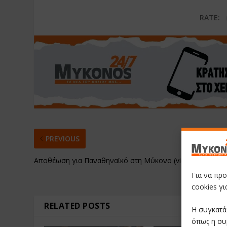
RATE:
PREVIOUS
Αποθέωση για Παναθηναϊκό στη Μύκονο (vid)
Για να πρ
cookies γ
RELATED POSTS
Η συγκατά
όπως η συ