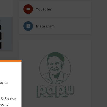
Youtube
Instagram
NEXT
έατος: Η
ώνει την
ως τα
ρόγνωση
ε δεδομένα
ότοπο.