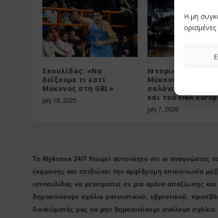
Η μη συγκ
ορισμένες 
Ε
Σκουλίδας: «Να
Ιστορική στιγμή: 
δείξουμε τι εστί
Μύκονος Betsson 
Μύκονος στη GBL»
σαλόνια της Ευρ
και του FIBA Europ
July 10, 2025
July 7, 2026
Το Mykonos 24/7 θεωρεί αυτονόητο ότι οι αναγνώστες το
έκφρασης και επιδιώκει την αμφίδρομη επικοινωνία μαζ
ιστοσελίδας να μετατραπεί σε μια αρένα απαξίωσης κα
δημοσιεύουμε σχόλια ρατσιστικού, υβριστικού, προσβλ
δικαιώματός μας να μην δημοσιεύουμε ανάλογα σχόλια.