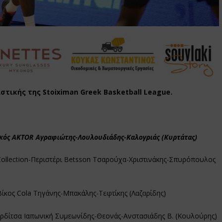
στικής της Stoiximan Greek Basketball League.
κός AKTOR Αγραφιώτης-Λουλουδιάδης-Καλογριάς (Κυρτάτας)
 Collection-Περιστέρι Betsson Τσαρούχα-Χριστινάκης-Σπυρόπουλος
Βίκος Cola Τηγάνης-Μπακάλης-Τεφτίκης (Λαζαρίδης)
αρδίτσα Ιαπωνική Συμεωνίδης-Θεονάς-Ανστασιάδης Β. (Κουλούρης)