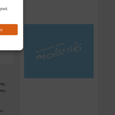
τικά
Ή
Η
et
ρης
της
ας,