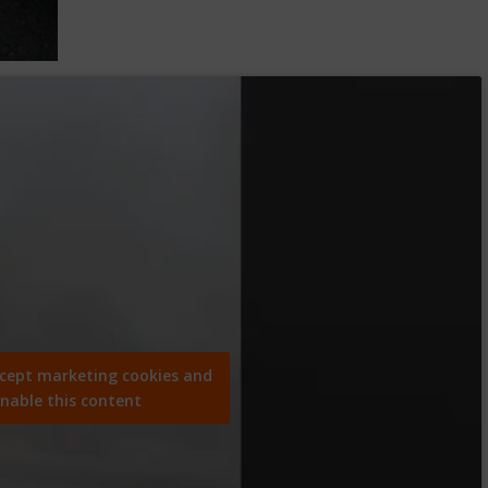
ccept marketing cookies and
nable this content