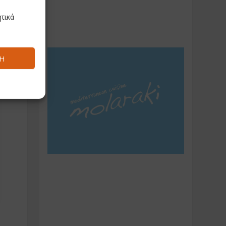
τικά
Ή