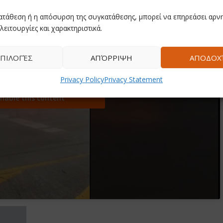
ατάθεση ή η απόσυρση της συγκατάθεσης, μπορεί να επηρεάσει αρνη
λειτουργίες και χαρακτηριστικά.
ΠΙΛΟΓΈΣ
ΑΠΌΡΡΙΨΗ
ΑΠΟΔΟΧ
Privacy Policy
Privacy Statement
ccept marketing cookies and
nable this content