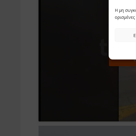
Η μη συγκ
ορισμένες 
Ε
Click to a
e