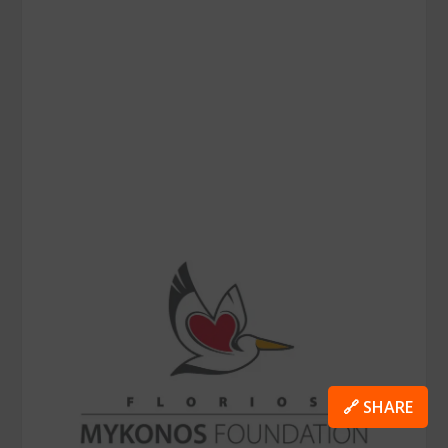
🔗 SHARE