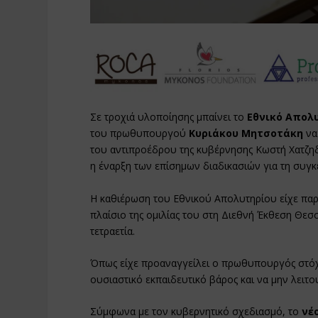
Σε τροχιά υλοποίησης μπαίνει το
Εθνικό Απολυ
του πρωθυπουργού
Κυριάκου Μητσοτάκη
να
του αντιπροέδρου της κυβέρνησης Κωστή Χατζηδ
η έναρξη των επίσημων διαδικασιών για τη συγκ
Η καθιέρωση του Εθνικού Απολυτηρίου είχε πα
πλαίσιο της ομιλίας του στη Διεθνή Έκθεση Θεσσ
τετραετία.
Όπως είχε προαναγγείλει ο πρωθυπουργός στόχο
ουσιαστικό εκπαιδευτικό βάρος και να μην λειτ
Σύμφωνα με τον κυβερνητικό σχεδιασμό, το
νέο