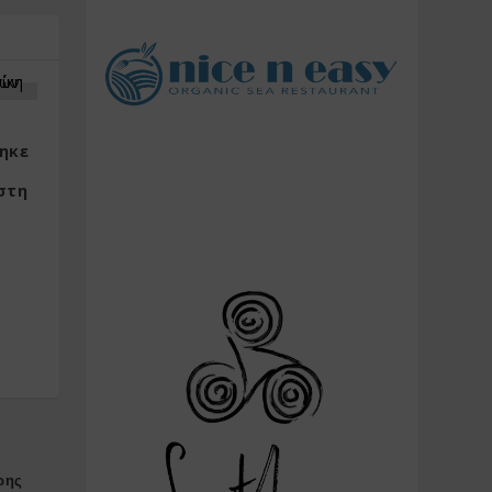
ηκε
στη
ρης