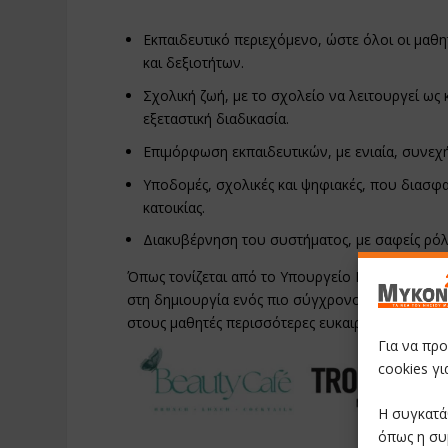
Εκπαιδευτικό περιεχόμενο, ώστε όλοι οι μαθ
και δεξιοτήτων.
Σχολική ζωή, με το σχολείο να λειτουργεί ως
εξεταστική διαδικασία.
Επιμόρφωση εκπαιδευτικών, με ενιαία, συνεχή
Υποδομές, σχολικές και ψηφιακές, που διασφα
κατοικίας.
Διακυβέρνηση του συστήματος, με σαφείς ρόλ
Όπως τονίζεται από το Υπουργείο Παιδείας, η μ
στη δημιουργία ενός πιο σύγχρονου, δίκαιου κ
στους μαθητές περισσότερες ευκαιρίες για ουσι
Για να πρ
cookies γ
Η συγκατά
όπως η συ