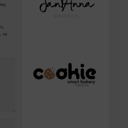
της
ας,
, τα