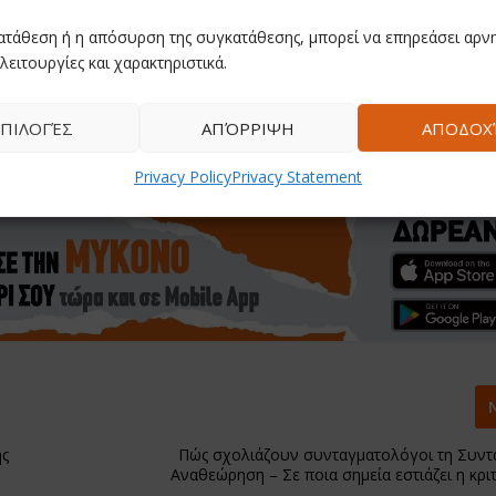
ατάθεση ή η απόσυρση της συγκατάθεσης, μπορεί να επηρεάσει αρνη
λειτουργίες και χαρακτηριστικά.
ΠΙΛΟΓΈΣ
ΑΠΌΡΡΙΨΗ
ΑΠΟΔΟΧ
Privacy Policy
Privacy Statement
ης
Πώς σχολιάζουν συνταγματολόγοι τη Συντ
Αναθεώρηση – Σε ποια σημεία εστιάζει η κριτ