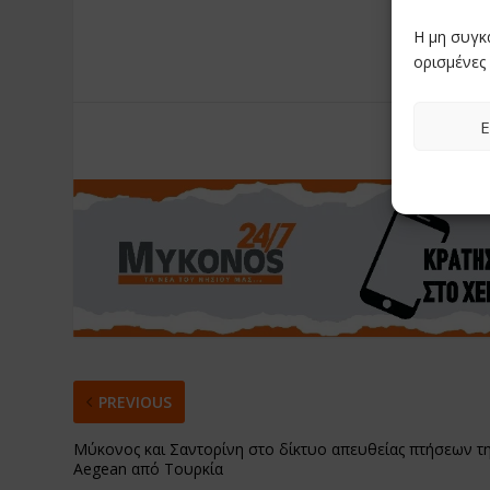
Η μη συγκ
ορισμένες 
Ε
RATE:
PREVIOUS
Μύκονος και Σαντορίνη στο δίκτυο απευθείας πτήσεων τ
Aegean από Τουρκία