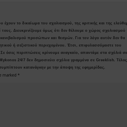
υ έχουν το δικαίωμα του σχολιασμού, της κριτικής και της ελεύθε
ί τους. Διευκρινίζουμε όμως ότι δεν θέλουμε ο χώρος σχολιασμού 
ι κανιβαλισμού προσώπων και θεσμών. Για τον λόγο αυτόν δεν θα
ητικού ή σεξιστικού περιεχομένου. Έτσι, επιφυλασσόμαστε του
 Σε όσες περιπτώσεις κρίνουμε αναγκαίο, απαντάμε στα σχόλιά σ
 Μykonos 24/7 δεν δημοσιεύει σχόλια γραμμένα σε Greeklish. Τέλος
συμπίπτουν κατανάγκην με την άποψη της εφημερίδας.
are marked
*