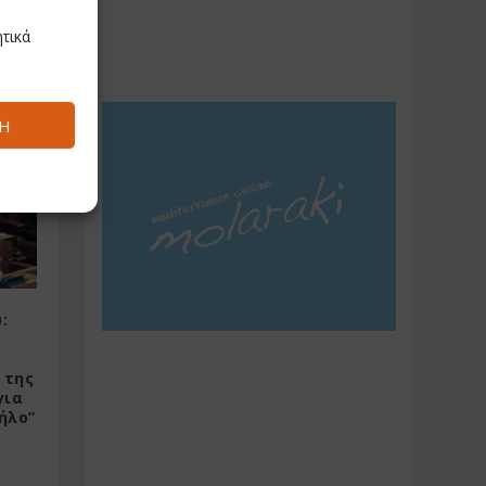
τικά
Μυκόνου
έργο του
Ή
:
 της
για
ήλο”