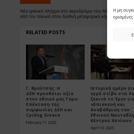
Η μη συγκ
Νέο ιρανικό πλήγμα στο αεροδρόμιο του Ντουμπάι, βίντ
από τον πανικό στον διεθνή μεταφορικό κόμβο
ορισμένες 
RELATED POSTS
Ε
Γ. Βρούτσης: Η
Ιστορική ημέρα γι
ΔΕΗ προσθέτει αξία
υγρό στίβο στα Χα
στον εθνικό μας Γύρο-
ξεκινά το Έργο γι
Επέκταση της
«Επισκευή και
συμφωνίας ΔΕΗ και
Αναβάθμιση του
Cycling Greece
Εθνικού Ναυταθλ
Κέντρου Χανίων»
February 17, 2025
April 10, 2025