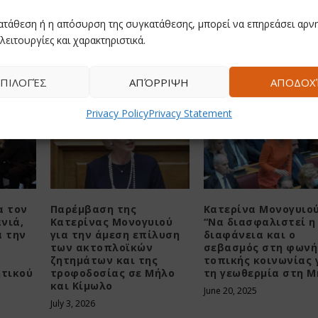
ατάθεση ή η απόσυρση της συγκατάθεσης, μπορεί να επηρεάσει αρνη
εο
Ο Σύλλογος Γονέων και Κηδεμόνων Γυμνασίου 
ευχαριστεί ΄όσους στηρίζουν έμπρακτα το 
λειτουργίες και χαρακτηριστικά.
ΠΙΛΟΓΈΣ
ΑΠΌΡΡΙΨΗ
ΑΠΟΔΟΧ
Privacy Policy
Privacy Statement
α τον
Παρέμβαση της
Κατερίνα Μονογυιού
νιά,
Κατερίνας Μονογυιού
“Να διασφαλιστεί η
α την
για την άμεση επίλυση
διαφάνεια και ο
των ακτοπλοϊκών
σεβασμός στη φωνή
ζητημάτων και της
τοπικής κοινωνίας 
ητικού
τροφοδοσίας σε Μήλο
τη γεωθερμία στη Μ
και Κίμωλο
June 20, 2025
July 3, 2026