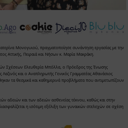
Κατερίνα Μονογυιού, πραγματοποίησε συνάντηση εργασίας με την
ος Αττικής, Πειραιά και Νήσων κ. Μαρία Μακράκη.
νών Σχέσεων Ελευθερία Μπόλλα, ο Πρόεδρος της Ένωσης
ας Λαζινός και ο Αναπληρωτής Γενικός Γραμματέας Αθανάσιος
θηκαν τα θεσμικά και καθημερινά προβλήματα που αντιμετωπίζουν
κών αδειών και των αδειών ασθενείας τέκνου, καθώς και στην
ιασφαλίζεται η ισότιμη εξέλιξη των γυναικών στελεχών σε σχέση