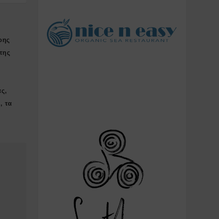
ρης
της
ας,
, τα