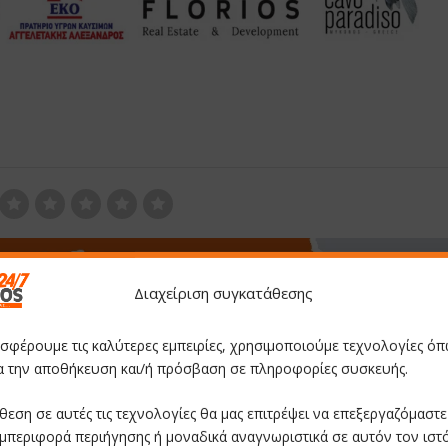
Διαχείριση συγκατάθεσης
οσφέρουμε τις καλύτερες εμπειρίες, χρησιμοποιούμε τεχνολογίες όπ
ια την αποθήκευση και/ή πρόσβαση σε πληροφορίες συσκευής.
θεση σε αυτές τις τεχνολογίες θα μας επιτρέψει να επεξεργαζόμαστ
μπεριφορά περιήγησης ή μοναδικά αναγνωριστικά σε αυτόν τον ιστ