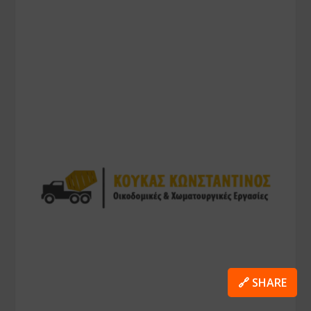
🔗 SHARE