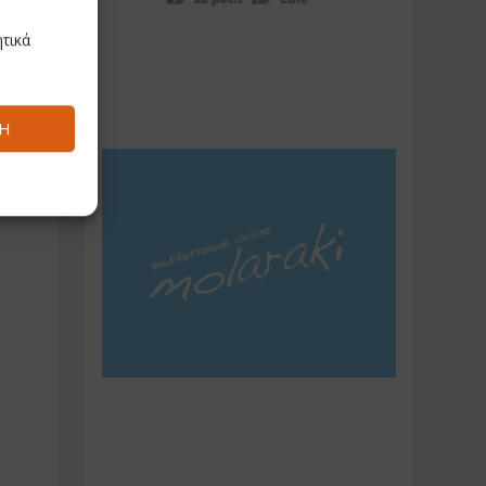
τικά
Ή