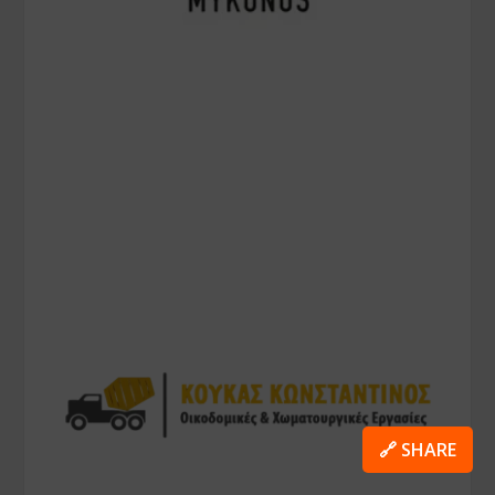
🔗 SHARE