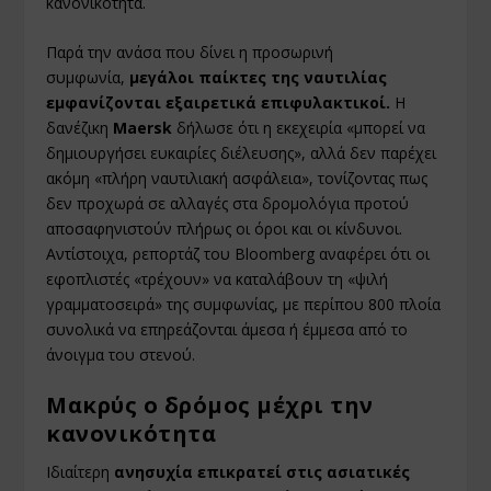
κανονικότητα.
Παρά την ανάσα που δίνει η προσωρινή
συμφωνία,
μεγάλοι παίκτες της ναυτιλίας
εμφανίζονται εξαιρετικά επιφυλακτικοί.
Η
δανέζικη
Maersk
δήλωσε ότι η εκεχειρία «μπορεί να
δημιουργήσει ευκαιρίες διέλευσης», αλλά δεν παρέχει
ακόμη «πλήρη ναυτιλιακή ασφάλεια», τονίζοντας πως
δεν προχωρά σε αλλαγές στα δρομολόγια προτού
αποσαφηνιστούν πλήρως οι όροι και οι κίνδυνοι.
Αντίστοιχα, ρεπορτάζ του Bloomberg αναφέρει ότι οι
εφοπλιστές «τρέχουν» να καταλάβουν τη «ψιλή
γραμματοσειρά» της συμφωνίας, με περίπου 800 πλοία
συνολικά να επηρεάζονται άμεσα ή έμμεσα από το
άνοιγμα του στενού.
Μακρύς ο δρόμος μέχρι την
κανονικότητα
Ιδιαίτερη
ανησυχία επικρατεί στις ασιατικές