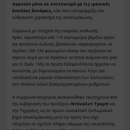
περνούν μόνο σε συντονισμό με τις ιρανικές
ένοπλες δυνάμεις,
κάτι που υπογραμμίζει τον
εύθραυστο χαρακτήρα της αποκλιμάκωσης.
Σύμφωνα με στοιχεία της εταιρείας ανάλυσης
Kpler,
περισσότερα από 170 εκατομμύρια βαρέλια αργού
και προϊόντων διύλισης βρίσκονταν «παρκαρισμένα» σε
περίπου 180–190 φορτωμένα τάνκερ που περίμεναν να
πάρουν σειρά για να περάσουν τα στενά ανάμεσα στο Ιράν
και το Ομάν.
Ήδη τα πρώτα δεξαμενόπλοια άρχισαν να
κινούνται, με δημοσιεύματα να κάνουν λόγο για
«σταδιακή και μερική» επανεκκίνηση των διελεύσεων,
στο πλαίσιο ειδικά διαπραγματευμένων ρυθμίσεων.
Η συμφωνία εκεχειρίας ανακοινώθηκε ταυτόχρονα από
την κυβέρνηση του προέδρου
Ντόναλντ Τραμπ
και
την Τεχεράνη, ως το πρώτο ουσιαστικό διπλωματικό
βήμα αποκλιμάκωσης μετά την κρίση που είχε
οδηγήσει σε σχεδόν πλήρες πάγωμα της ναυσιπλοΐας.