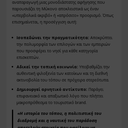
αναπαραγωγή μιας μονοδιάστατης αφήγησης που
παρουσιάζει τη Μύκονο αποκλειστικά ως έναν
«υπερβολικά ακριβό» ή «απρόσιτο» προορισμό. Όπως
επισημαίνεται, η προσέγγιση αυτή:
Ισοπεδώνει την πραγματικότητα:
Αποκρύπτει
την πολυμορφία των επιλογών και των εμπειριών
που προσφέρει το νησί για κάθε κατηγορία
επισκεπτών.
Αδικεί την τοπική κοινωνία:
Υποβαθμίζει την
αυθεντική φιλοξενία των κατοίκων και τη διεθνή
ακτινοβολία του τόπου σε πρόχειρα στερεότυπα.
Δημιουργεί αρνητικό αντίκτυπο:
Παράγει
επιφανειακό και απαξιωτικό λόγο που πλήττει
μακροπρόθεσμα το τουριστικό brand.
«Η ιστορία του τόπου, η πολιτιστική του
διαδρομή και η ναυτική του παράδοση
αποτελούν στοιχεία που οφείλουν να