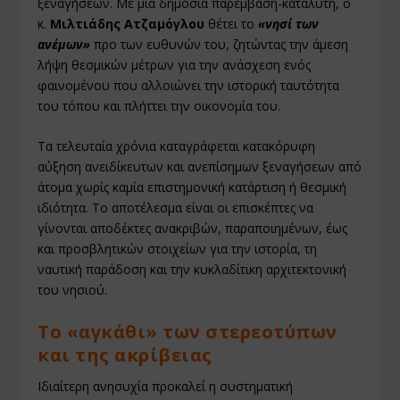
ξεναγήσεων. Με μια δημόσια παρέμβαση-καταλύτη, ο
κ.
Μιλτιάδης Ατζαμόγλου
θέτει το
«νησί των
ανέμων»
προ των ευθυνών του, ζητώντας την άμεση
λήψη θεσμικών μέτρων για την ανάσχεση ενός
φαινομένου που αλλοιώνει την ιστορική ταυτότητα
του τόπου και πλήττει την οικονομία του.
Τα τελευταία χρόνια καταγράφεται κατακόρυφη
αύξηση ανειδίκευτων και ανεπίσημων ξεναγήσεων από
άτομα χωρίς καμία επιστημονική κατάρτιση ή θεσμική
ιδιότητα. Το αποτέλεσμα είναι οι επισκέπτες να
γίνονται αποδέκτες ανακριβών, παραποιημένων, έως
και προσβλητικών στοιχείων για την ιστορία, τη
ναυτική παράδοση και την κυκλαδίτικη αρχιτεκτονική
του νησιού.
Το «αγκάθι» των στερεοτύπων
και της ακρίβειας
Ιδιαίτερη ανησυχία προκαλεί η συστηματική