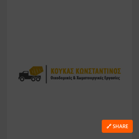
🔗 SHARE