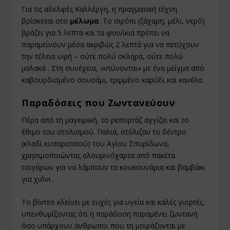
Για τις αδελφές Καλλέργη, η πραγματική τέχνη
βρίσκεται στο
μέλωμα
. Το σιρόπι (ζάχαρη, μέλι, νερό)
βράζει για 5 λεπτά και τα φοινίκια πρέπει να
παραμείνουν μέσα ακριβώς 2 λεπτά για να πετύχουν
την τέλεια υφή – ούτε πολύ σκληρά, ούτε πολύ
μαλακά . Στη συνέχεια, «ντύνονται» με ένα μείγμα από
καβουρδισμένο σουσάμι, τριμμένο καρύδι και κανέλα
Παραδόσεις που Ζωντανεύουν
Πέρα από τη μαγειρική, το ρεπορτάζ αγγίζει και το
έθιμο του στολισμού. Παλιά, στόλιζαν το δέντρο
(κλαδί κυπαρισσιού) του Αγίου Σπυρίδωνα,
χρησιμοποιώντας αλουμινόχαρτα από πακέτα
τσιγάρων για να λάμπουν τα κουκουνάρια και βαμβάκι
για χιόνι .
Το βίντεο κλείνει με ευχές για υγεία και καλές γιορτές,
υπενθυμίζοντας ότι η παράδοση παραμένει ζωντανή
όσο υπάρχουν άνθρωποι που τη μοιράζονται με