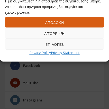
Η μη συγκατάθεση ή η απόσυρση της συγκατάθεσης, μπορεί
να επηρεάσει αρνητικά ορισμένες λειτουργίες και
χαρακτηριστικά.
ΑΠΟΔΟΧΉ
ΑΠΌΡΡΙΨΗ
ΕΠΙΛΟΓΈΣ
ΑΚΟΛΟΥΘΗΣΤΕ ΜΑΣ
Privacy Policy
Privacy Statement
Facebook
Youtube
Instagram