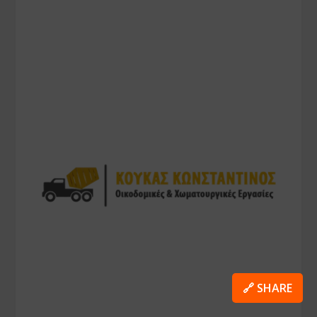
🔗 SHARE