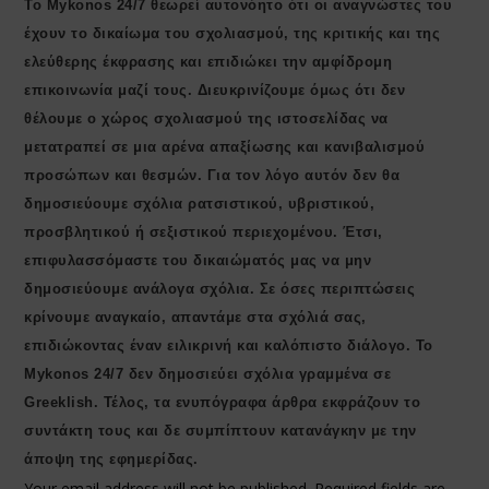
Το Mykonos 24/7 θεωρεί αυτονόητο ότι οι αναγνώστες του
έχουν το δικαίωμα του σχολιασμού, της κριτικής και της
ελεύθερης έκφρασης και επιδιώκει την αμφίδρομη
επικοινωνία μαζί τους. Διευκρινίζουμε όμως ότι δεν
θέλουμε ο χώρος σχολιασμού της ιστοσελίδας να
μετατραπεί σε μια αρένα απαξίωσης και κανιβαλισμού
προσώπων και θεσμών. Για τον λόγο αυτόν δεν θα
δημοσιεύουμε σχόλια ρατσιστικού, υβριστικού,
προσβλητικού ή σεξιστικού περιεχομένου. Έτσι,
επιφυλασσόμαστε του δικαιώματός μας να μην
δημοσιεύουμε ανάλογα σχόλια. Σε όσες περιπτώσεις
κρίνουμε αναγκαίο, απαντάμε στα σχόλιά σας,
επιδιώκοντας έναν ειλικρινή και καλόπιστο διάλογο. Το
Μykonos 24/7 δεν δημοσιεύει σχόλια γραμμένα σε
Greeklish. Τέλος, τα ενυπόγραφα άρθρα εκφράζουν το
συντάκτη τους και δε συμπίπτουν κατανάγκην με την
άποψη της εφημερίδας.
Your email address will not be published.
Required fields are