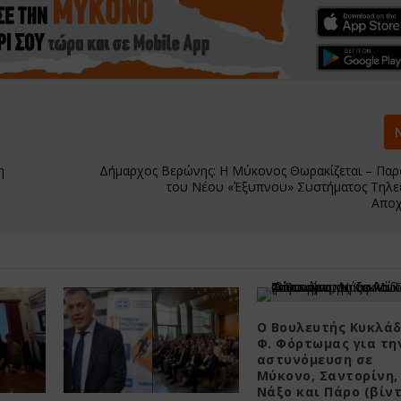
η
Δήμαρχος Βερώνης: Η Μύκονος Θωρακίζεται – Πα
του Νέου «Έξυπνου» Συστήματος Τηλ
Αποχ
O Βουλευτής Κυκλά
Φ. Φόρτωμας για τη
αστυνόμευση σε
Μύκονο, Σαντορίνη,
Νάξο και Πάρο (βίντ