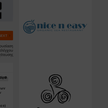
NEXT
ρουσίαση
εελέγχου
έτευσης
δων
ν
εο)