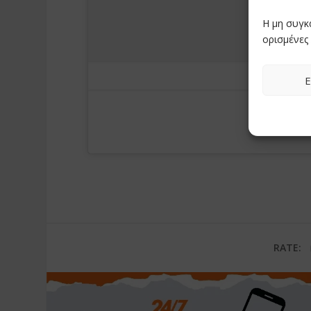
Η μη συγκ
ορισμένες 
Ε
RATE: