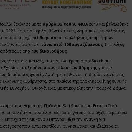
ουλία ξεκίνησε με το
άρθρο 32 του ν. 4483/2017
και βελτιώθηκε
 το 2022 ώστε να περιλαμβάνει και τους δημοτικούς υπαλλήλους.
 τα οποία παραχωρεί
δωρεάν
σε υπαλλήλους απαραίτητων
φαλίζοντας στέγη σε
πάνω από 100 εργαζόμενους
. Επιπλέον,
ρισσότερους από
400 δικαιούχους
.
ς τόνισε ο κ. Κουκάς, το επόμενο κρίσιμο στάδιο είναι η
ύ Σχεδίου,
αυξημένων συντελεστών δόμησης
για την
και δημόσιους φορείς. Αυτή η κατεύθυνση, η οποία ενισχύει τις
ης ελληνικής κυβέρνησης, στο πλαίσιο της ολοκληρωμένης εθνικής
νικής Συνοχής & Οικογένειας, με επικεφαλής την Υπουργό Δόμνα
ευχαρίστησε θερμά την Πρόεδρο Sari Rautio του Ευρωπαϊκού
του μυκονιάτικου μοντέλου ως προσέγγισης που αξίζει περαιτέρω
Η επιτυχία της Μυκόνου υπογραμμίζει την ανάγκη για
τέγασης που αντιμετωπίζουν οι νησιωτικοί και ιδιαίτερα οι