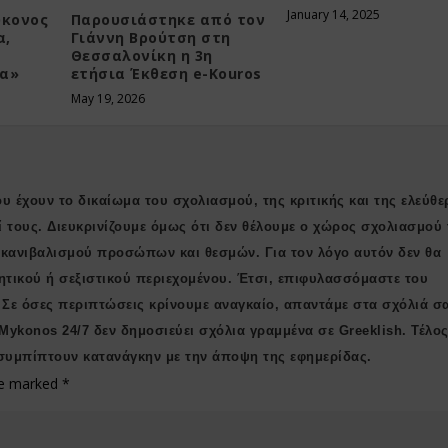
January 14, 2025
ύκονος
Παρουσιάστηκε από τον
α,
Γιάννη Βρούτση στη
Θεσσαλονίκη η 3η
τα»
ετήσια Έκθεση e-Kouros
May 19, 2026
υ έχουν το δικαίωμα του σχολιασμού, της κριτικής και της ελεύθε
ί τους. Διευκρινίζουμε όμως ότι δεν θέλουμε ο χώρος σχολιασμού 
ι κανιβαλισμού προσώπων και θεσμών. Για τον λόγο αυτόν δεν θα
ητικού ή σεξιστικού περιεχομένου. Έτσι, επιφυλασσόμαστε του
 Σε όσες περιπτώσεις κρίνουμε αναγκαίο, απαντάμε στα σχόλιά σ
 Μykonos 24/7 δεν δημοσιεύει σχόλια γραμμένα σε Greeklish. Τέλος
συμπίπτουν κατανάγκην με την άποψη της εφημερίδας.
are marked
*