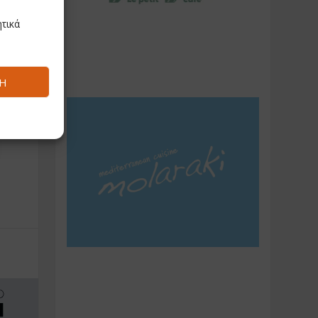
τικά
Ή