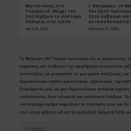
Μητσοτάκης στο
Ι. Θεοχάρης: «Η Μ
Υπουργικό: Μέχρι τον
δεν ζητά προνόμι
Σεπτέμβριο το σύστημα
ζητά σεβασμό και
πέδησης στα τρένα
ανταποδοτικότη
April 28, 2025
February 15, 2026
Το Mykonos 24/7 θεωρεί αυτονόητο ότι οι αναγνώστες το
έκφρασης και επιδιώκει την αμφίδρομη επικοινωνία μαζ
ιστοσελίδας να μετατραπεί σε μια αρένα απαξίωσης κα
δημοσιεύουμε σχόλια ρατσιστικού, υβριστικού, προσβλ
δικαιώματός μας να μην δημοσιεύουμε ανάλογα σχόλια.
επιδιώκοντας έναν ειλικρινή και καλόπιστο διάλογο. Το
ενυπόγραφα άρθρα εκφράζουν το συντάκτη τους και δε 
Your email address will not be published.
Required fields 