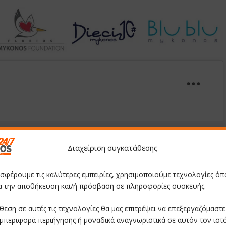
Διαχείριση συγκατάθεσης
οσφέρουμε τις καλύτερες εμπειρίες, χρησιμοποιούμε τεχνολογίες όπ
ια την αποθήκευση και/ή πρόσβαση σε πληροφορίες συσκευής.
ccept marketing cookies and
nable this content
θεση σε αυτές τις τεχνολογίες θα μας επιτρέψει να επεξεργαζόμαστ
μπεριφορά περιήγησης ή μοναδικά αναγνωριστικά σε αυτόν τον ιστ