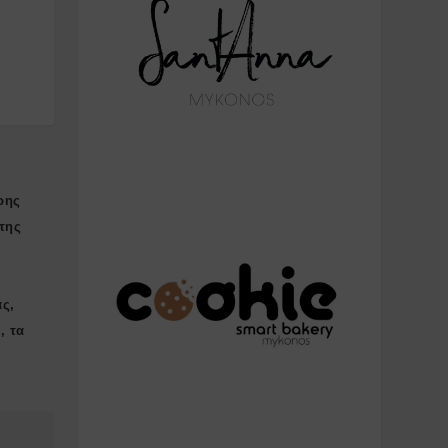
ρης
της
ας,
, τα