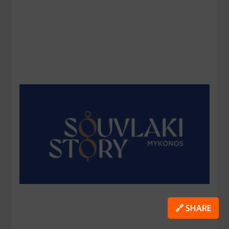
🔗 SHARE