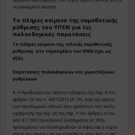
συγκεκριμένα ακίνητα.
Το πλήρες κείμενο της νομοθετικής
ρύθμισης του ΥΠΕΝ για τις
πολεοδομικές παρατάσεις
Το πλήρες κείμενο της τελικής νομοθετικής
ρύθμισης στο νομοσχέδιο του ΥΠΕΝ έχει ως
εξής:
Παρατάσεις πολεοδομικών και χωροταξικών
ρυθμίσεων
1.
Η προθεσμία του πρώτου εδαφίου της παρ. 6 του
άρθρου 29 του ν. 4067/2012 (Α’ 79), περί της ισχύος
των οικοδομικών αδειών που εμπίπτουν στο πεδίο
εφαρμογής της περ. (α) της παρ. 3 του άρθρου 6 του
από 8.7.1993 προεδρικού διατάγματος (Δ’ 795),
προκειμένου να ολοκληρωθούν οι όψεις και η τυχόν
στέγη του κτιρίου και να ενταχθούν στην περ. γ) της