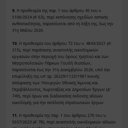
9.
Η προθεσμία της παρ. 1 του άρθρου 45 του ν.
5106/2024 (Α’ 63), περί εκπόνησης σχεδίων αστικής
ανθεκτικότητας, παρατείνεται από τη λήξη της, έως την
31η Μαΐου 2026.
10.
Η προθεσμία του άρθρου 72 του ν. 4843/2021 (Α’
215), περί παράτασης αναστολής οικοδομικών
εργασιών στην περιοχή του όρους Υμηττού και των
Μητροπολιτικών Πάρκων Γουδή Ιλισσίων,
παρατείνεται έως την 31η Δεκεμβρίου 2026, υπό την
επιφύλαξη της υπ’ αρ. 26229/1123/1987 κοινής
απόφασης των Υπουργών Εθνικής Άμυνας και
Περιβάλλοντος, Χωροταξίας και Δημοσίων Έργων (Δ’
749), περί όρων και διαδικασίας έκδοσης αδειών
οικοδομής για την εκτέλεση στρατιωτικών έργων.
11.
Η προθεσμία της παρ. 1 του άρθρου 270 του ν.
5037/2023 (Α’ 78), περί αναστολής οικοδομικών αδειών