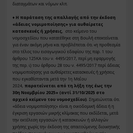
διαταγμάτων και νόμων κλπ.
♦ Η παράταση της απαλλαγής από την έκδοση
«άδειας νομιμοποίησης» για αυθαίρετες
κατασκευές ή χρήσεις
, στο κείμενο του
νομοσχεδίου που κατατέθηκε στη Βουλή επεκτείνεται
για έναν ακόμη μήνα και προβλέπεται ότι «η προθεσμία
στο τέλος του εισαγωγικού εδαφίου της παρ. 1 του
άρθρου 125ΚΑ του ν. 4495/2017, περί μη εφαρμογής
της περ. ι) του άρθρου 28 του ν. 4495/2017 περί άδειας
νομιμοποίησης για αυθαίρετες κατασκευές ή χρήσεις
που εγκαθίστανται μετά την 1η Μαΐου
2024,
παρατείνεται από τη λήξη της έως την
30η Νοεμβρίου 2025» (αντί 31/10/2025 στο
αρχικό κείμενο του νομοσχεδίου)
. Σημειώνεται ότι
«άδεια νομιμοποίησης» είναι η οικοδομική άδεια ή η
έγκριση εργασιών μικρής κλίμακας που εκδίδεται, μετά
την εκτέλεση εργασιών ή κατασκευών ή αλλαγών
χρήσης χωρίς την έκδοση της απαιτούμενης διοικητικής