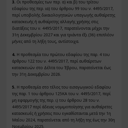
3.
Οι προθεσμίες των περ. α) και β) του τρίτου
εδαφίου της περ. ια) του άρθρου 99 του ν. 4495/2017,
περί υποβολής δικαιολογητικών υπαγωγής αυθαίρετης
κατασκευής ή αυθαίρετης αλλαγής χρήσης στις
διατάξεις του ν. 4495/2017, παρατείνονται μέχρι την
31η Δεκεμβρίου 2027 και για τριάντα έξι (36) επιπλέον
μήνες από τη λήξη τους, αντίστοιχα.
4.
Η προθεσμία του πρώτου εδαφίου της παρ. 4 του
άρθρου 122 του ν. 4495/2017, περί αυθαίρετων
κατασκευών στο Δέλτα του Έβρου, παρατείνεται έως
την 31η Δεκεμβρίου 2026.
5.
Η προθεσμία στο τέλος του εισαγωγικού εδαφίου
της παρ. 1 του άρθρου 125ΚΑ του ν. 4495/2017, περί
μη εφαρμογής της περ. ι) του άρθρου 28 του ν.
4495/2017 περί άδειας νομιμοποίησης για αυθαίρετες
κατασκευές ή χρήσεις που εγκαθίστανται μετά την 1η
Μαΐου 2024, παρατείνεται από τη λήξη της έως την 30η
Νοεμβρίου 2025.