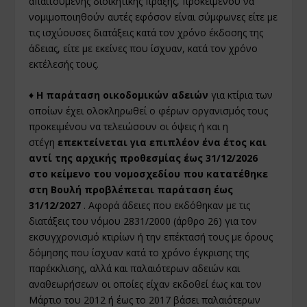
απαιτούμενης διοικητικής πράξης, προκειμένου να
νομιμοποιηθούν αυτές εφόσον είναι σύμφωνες είτε με
τις ισχύουσες διατάξεις κατά τον χρόνο έκδοσης της
άδειας, είτε με εκείνες που ίσχυαν, κατά τον χρόνο
εκτέλεσής τους.
♦ Η παράταση οικοδομικών αδειών
για κτίρια των
οποίων έχει ολοκληρωθεί ο φέρων οργανισμός τους
προκειμένου να τελειώσουν οι όψεις ή και η
στέγη
επεκτείνεται για επιπλέον ένα έτος και
αντί της αρχικής προθεσμίας έως 31/12/2026
στο κείμενο του νομοσχεδίου που κατατέθηκε
στη Βουλή προβλέπεται παράταση έως
31/12/2027
. Αφορά άδειες που εκδόθηκαν με τις
διατάξεις του νόμου 2831/2000 (άρθρο 26) για τον
εκσυγχρονισμό κτιρίων ή την επέκτασή τους με όρους
δόμησης που ίσχυαν κατά το χρόνο έγκρισης της
παρέκκλισης, αλλά και παλαιότερων αδειών και
αναθεωρήσεων οι οποίες είχαν εκδοθεί έως και τον
Μάρτιο του 2012 ή έως το 2017 βάσει παλαιότερων