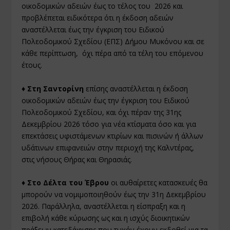
οικοδομικών αδειών έως το τέλος του 2026 και
προβλέπεται ειδικότερα ότι η έκδοση αδειών
αναστέλλεται έως την έγκριση του Ειδικού
Πολεοδομικού Σχεδίου (ΕΠΣ) Δήμου Μυκόνου και σε
κάθε περίπτωση, όχι πέρα από τα τέλη του επόμενου
έτους.
♦ Στη Σαντορίνη
επίσης αναστέλλεται η έκδοση
οικοδομικών αδειών έως την έγκριση του Ειδικού
Πολεοδομικού Σχεδίου, και όχι πέραν της 31ης
Δεκεμβρίου 2026 τόσο για νέα κτίσματα όσο και για
επεκτάσεις υφιστάμενων κτιρίων και πισινών ή άλλων
υδάτινων επιφανειών στην περιοχή της Καλντέρας,
στις νήσους Θήρας και Θηρασιάς.
♦ Στο Δέλτα του Έβρου
οι αυθαίρετες κατασκευές θα
μπορούν να νομιμοποιηθούν έως την 31η Δεκεμβρίου
2026. Παράλληλα, αναστέλλεται η είσπραξη και η
επιβολή κάθε κύρωσης ως και η ισχύς διοικητικών
πράξεων κατεδάφισης που τυχόν έχουν εκδοθεί για τα