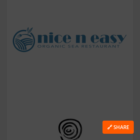
🔗 SHARE