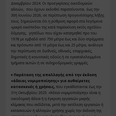
Δεκεμβρίου 2024. Οι προεγκρίσεις οικοδομικών
αδειών, που έχουν εκδοθεί παρατείνονται έως την
30ή Ιουνίου 2026, σε περίπτωση προγενέστερης λήξης
τους. Σημειώνεται ότι η ρύθμιση αφορά στα λεγόμενα
«μικρά οικόπεδα» της κατά παρέκκλιση εκτός σχεδίου
δόμησης, γηπέδων που είχαν κατατμηθεί προ του
1978 με εμβαδό από 750 μέτρα έως και δύο στρέμματα
και πρόσωπο από 10 μέτρα έως και 25 μέτρα, ανάλογα
την περίπτωση σε διεθνείς, εθνικές, επαρχιακές,
δημοτικές ή κοινοτικές οδούς ή σε εγκαταλελειμμένα
τμήματα αυτών ή σε σιδηροδρομικές γραμμές.
♦ Παράταση της απαλλαγής από την έκδοση
«άδειας νομιμοποίησης» για αυθαίρετες
κατασκευές ή χρήσεις,
που εγκαθίστανται έως την
31η Οκτωβρίου 2025. «Άδεια νομιμοποίησης» είναι η
οικοδομική άδεια ή η έγκριση εργασιών μικρής
κλίμακας που εκδίδεται, μετά την εκτέλεση εργασιών ή
κατασκευών ή αλλαγών χρήσης χωρίς την έκδοση της