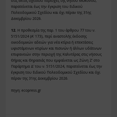
στις εκτός σχεδίου περιοχές της νήσου Μυκόνου,
παρατείνεται έως την έγκριση του Ειδικού
Πολεοδομικού Σχεδίου και όχι πέραν της 31ης
Δεκεμβρίου 2026.
12.
Η προθεσμία της παρ. 1 του άρθρου 77 του ν.
5151/2024 (Α’ 173), περί αναστολής έκδοσης
οικοδομικών αδειών για νέα κτίρια ή επεκτάσεις
υφιστάμενων κτιρίων και πισινών ή άλλων υδάτινων
επιφανειών στην περιοχή της Καλντέρας στις νήσους
Θήρας και Θηρασιάς που εμφαίνεται ως Ζώνη Ζ’ στο
Παράρτημα Δ’ του ν. 5151/2024, παρατείνεται έως την
έγκριση του Ειδικού Πολεοδομικού Σχεδίου και όχι
πέραν της 31ης Δεκεμβρίου 2026.
πηγη: ecopress.gr