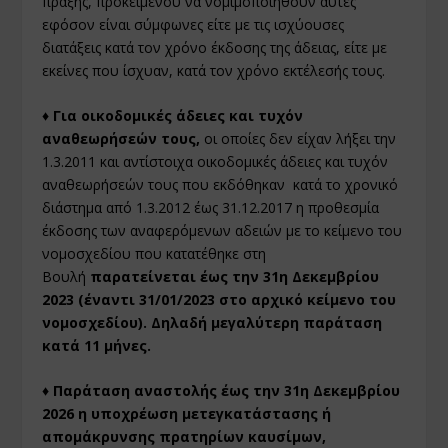
πράξης, προκειμένου να νομιμοποιηθούν αυτές
εφόσον είναι σύμφωνες είτε με τις ισχύουσες
διατάξεις κατά τον χρόνο έκδοσης της άδειας, είτε με
εκείνες που ίσχυαν, κατά τον χρόνο εκτέλεσής τους.
♦ Για οικοδομικές άδειες και τυχόν
αναθεωρήσεών τους,
οι οποίες δεν είχαν λήξει την
1.3.2011 και αντίστοιχα οικοδομικές άδειες και τυχόν
αναθεωρήσεών τους που εκδόθηκαν κατά το χρονικό
διάστημα από 1.3.2012 έως 31.12.2017 η προθεσμία
έκδοσης των αναφερόμενων αδειών με το κείμενο του
νομοσχεδίου που κατατέθηκε στη
Βουλή
παρατείνεται έως την 31η Δεκεμβρίου
2023 (έναντι 31/01/2023 στο αρχικό κείμενο του
νομοσχεδίου). Δηλαδή μεγαλύτερη παράταση
κατά 11 μήνες.
♦ Παράταση αναστολής έως την 31η Δεκεμβρίου
2026 η υποχρέωση μετεγκατάστασης ή
απομάκρυνσης πρατηρίων καυσίμων,