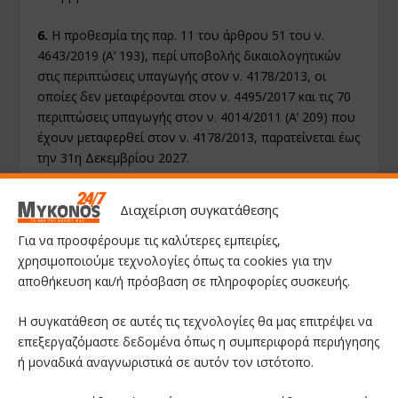
6.
Η προθεσμία της παρ. 11 του άρθρου 51 του ν.
4643/2019 (Α’ 193), περί υποβολής δικαιολογητικών
στις περιπτώσεις υπαγωγής στον ν. 4178/2013, οι
οποίες δεν μεταφέρονται στον ν. 4495/2017 και τις 70
περιπτώσεις υπαγωγής στον ν. 4014/2011 (Α’ 209) που
έχουν μεταφερθεί στον ν. 4178/2013, παρατείνεται έως
την 31η Δεκεμβρίου 2027.
7 α)
Ως προς την προθεσμία του άρθρου 52 του ν.
Διαχείριση συγκατάθεσης
4710/2020 (Α’ 142), περί ισχύος των οικοδομικών
αδειών, των αδειών δόμησης και των τυχόν
Για να προσφέρουμε τις καλύτερες εμπειρίες,
αναθεωρήσεων αυτών:
χρησιμοποιούμε τεχνολογίες όπως τα cookies για την
αποθήκευση και/ή πρόσβαση σε πληροφορίες συσκευής.
αα)
η προθεσμία έκδοσης των αναφερόμενων αδειών
παρατείνεται έως την 31η Δεκεμβρίου 2023,
Η συγκατάθεση σε αυτές τις τεχνολογίες θα μας επιτρέψει να
επεξεργαζόμαστε δεδομένα όπως η συμπεριφορά περιήγησης
αβ)
η προθεσμία ισχύος τους παρατείνεται έως την
ή μοναδικά αναγνωριστικά σε αυτόν τον ιστότοπο.
31η Δεκεμβρίου 2027.