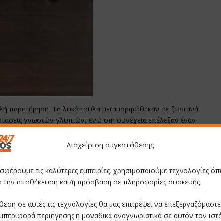
απλή παρατήρηση. Τα λυκόπουλα μεταμορφώθηκαν σε ζωντανά
στάσεις γνωστών γλυπτών, ενώ στη συνέχεια επέλεξαν έναν
α. Η φαντασία τους οργίασε καθώς ο καθένας διηγήθηκε μια
, αποδεικνύοντας την ικανότητά τους να συνδέονται προσωπικά με
Διαχείριση συγκατάθεσης
τα παιδιά πήραν μαρκαδόρους και χαρτιά και δημιούργησαν τα
κων.
οσφέρουμε τις καλύτερες εμπειρίες, χρησιμοποιούμε τεχνολογίες όπ
ια την αποθήκευση και/ή πρόσβαση σε πληροφορίες συσκευής.
ήταν θερμή και εγκάρδια, προσφέροντας στα λυκόπουλα ένα
ντός των τειχών της Πινακοθήκης. Οι μικροί προσκόποι, με μάτια
θεση σε αυτές τις τεχνολογίες θα μας επιτρέψει να επεξεργαζόμαστ
στην πόλη, αναζητώντας και εντοπίζοντας τρία από τα τοπία που
μπεριφορά περιήγησης ή μοναδικά αναγνωριστικά σε αυτόν τον ιστ