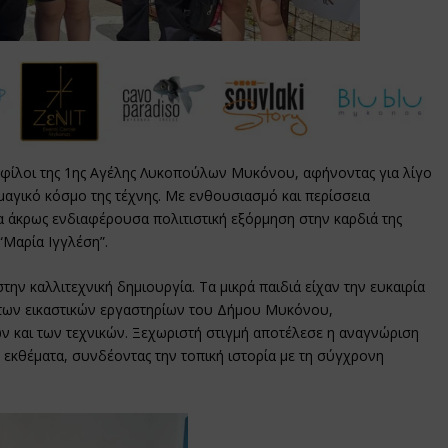
ί φίλοι της 1ης Αγέλης Λυκοπούλων Μυκόνου, αφήνοντας για λίγο
 μαγικό κόσμο της τέχνης. Με ενθουσιασμό και περίσσεια
α άκρως ενδιαφέρουσα πολιτιστική εξόρμηση στην καρδιά της
“Μαρία Ιγγλέση”.
την καλλιτεχνική δημιουργία. Τα μικρά παιδιά είχαν την ευκαιρία
των εικαστικών εργαστηρίων του Δήμου Μυκόνου,
ν και των τεχνικών. Ξεχωριστή στιγμή αποτέλεσε η αναγνώριση
κθέματα, συνδέοντας την τοπική ιστορία με τη σύγχρονη