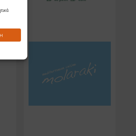
τικά
Ή