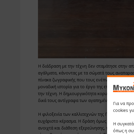
Η διάδραση με την τέχνη δεν σταμάτησε στην 
αγάλματα, κάνοντας με τα σώματά τους αναπαρα
πίνακα ζωγραφικής που τους ενέπνευσε ιδιαίτερ
μοναδική ιστορία για το έργο της επιλογής του
την τέχνη. Η δημιουργικότητα κορυφώθηκε όταν 
δικά τους αντίγραφα των αγαπημένων τους πινά
Για να πρ
cookies γ
Η φιλοξενία των καλλιτεχνών της Πινακοθήκης 
ευχάριστο κέρασμα. Η δράση όμως δεν τελείωσε ε
Η συγκατά
ανοιχτά και διάθεση εξερεύνησης, περιηγήθηκαν 
όπως η συ