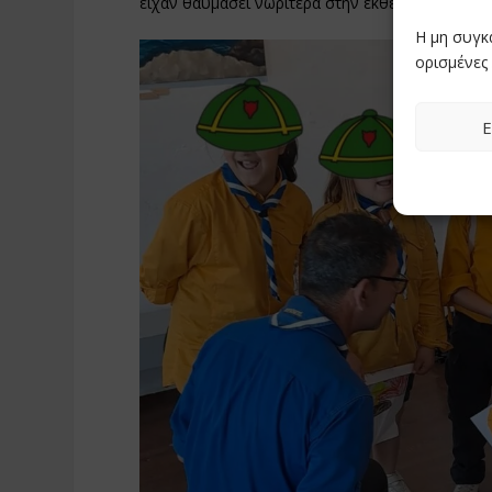
είχαν θαυμάσει νωρίτερα στην έκθεση, συνδέοντ
Η μη συγκ
ορισμένες 
Ε