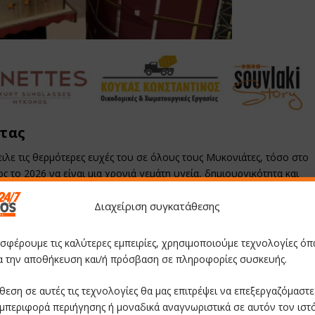
τας
τειλε τις θερμότερες ευχές του σε όλους τους Μυκονιάτες, τόσο στο
ς το 2026 να είναι μια χρονιά γεμάτη υγεία, δημιουργικότητα και
Διαχείριση συγκατάθεσης
αγκός
ευχήθηκε
«υγεία ψυχής και σώματος»
σε όλο τον κόσμο,
μων που συνδέουν το παρελθόν με το μέλλον του τόπου.
οσφέρουμε τις καλύτερες εμπειρίες, χρησιμοποιούμε τεχνολογίες όπ
ια την αποθήκευση και/ή πρόσβαση σε πληροφορίες συσκευής.
θεση σε αυτές τις τεχνολογίες θα μας επιτρέψει να επεξεργαζόμαστ
μπεριφορά περιήγησης ή μοναδικά αναγνωριστικά σε αυτόν τον ιστ