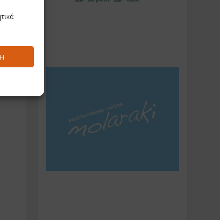
τικά
Ή