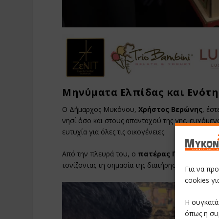
Μηνύματα Ελπίδας και Ενότη
Ο Δήμαρχος Μυκόνου,
Χρήστος Βερώνης
, έσ
νησί όσο και στους απανταχού της γης, ευχόμενο
ευτυχία για όλες τις οικογένειες.
Από την πλευρά του, ο
πατέρας Πέτρος Μαρ
τονίζοντας τη σημασία της διατήρησης των εθί
Για να πρ
cookies γ
Η συγκατά
όπως η συ