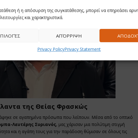
ατάθεση ή η απόσυρση της συγκατάθεσης, μπορεί να επηρεάσει αρνη
λειτουργίες και χαρακτηριστικά.
ΠΙΛΟΓΈΣ
ΑΠΌΡΡΙΨΗ
ΑΠΟΔΟΧ
Privacy Policy
Privacy Statement
άλαντα της Θείας Φρασκώς
στράφηκε σε αγαπημένα πρόσωπα που λείπουν. Μέσα από το οπτικό
μπα-Λευτέρης Συριανός
, μας χάρισαν μια πολύτιμη στιγμή
τητα και η αγάπη τους για την παράδοση θύμισαν σε όλους τις