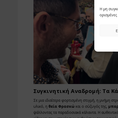
Η μη συγκ
ορισμένες 
Ε
Συγκινητική Αναδρομή: Τα Κ
Σε μια ιδιαίτερα φορτισμένη στιγμή, η μνήμη 
υλικό, η
θεία Φρασκώ
και ο σύζυγός της,
μπαρ
ψάλλοντας τα παραδοσιακά κάλαντα. Η αυθεντικό