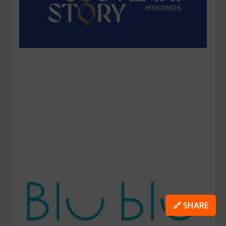
🔗 SHARE