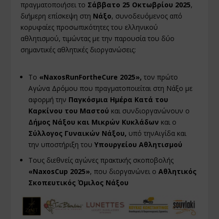
πραγματοποιήσει τo
Σάββατο 25 Οκτωβρίου 2025
,
διήμερη επίσκεψη στη
Νάξο
, συνοδευόμενος από
κορυφαίες προσωπικότητες του ελληνικού
αθλητισμού, τιμώντας με την παρουσία του δύο
σημαντικές αθλητικές διοργανώσεις:
Το
«
Naxos
Run
For
the
Cure
2025»,
τον πρώτο
Αγώνα Δρόμου που πραγματοποιείται στη Νάξο με
αφορμή την
Παγκόσμια Ημέρα Κατά του
Καρκίνου του Μαστού
και συνδιοργανώνουν ο
Δήμος Νάξου και Μικρών Κυκλάδων
και ο
Σύλλογος Γυναικών Νάξου,
υπό τηνΑιγίδα και
την υποστήριξη του
Υπουργείου Αθλητισμού
Τους διεθνείς αγώνες πρακτικής σκοποβολής
«
Naxos
Cup
2025»
, που διοργανώνει ο
Αθλητικός
Σκοπευτικός Όμιλος Νάξου