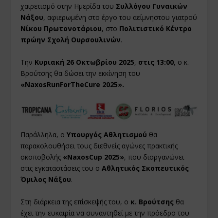
χαιρετισμό στην Ημερίδα του
Συλλόγου Γυναικών
Νάξου
, αφιερωμένη στο έργο του αείμνηστου γιατρού
Νίκου Πρωτονοτάριου
, στο
Πολιτιστικό Κέντρο
πρώην Σχολή Ουρσουλινών
.
Την
Κυριακή 26 Οκτωβρίου 2025
,
στις 13:00
, ο κ.
Βρούτσης θα δώσει την εκκίνηση του
«
Naxos
Run
For
The
Cure
2025».
Παράλληλα, ο
Υπουργός Αθλητισμού
θα
παρακολουθήσει τους διεθνείς αγώνες πρακτικής
σκοποβολής
«
Naxos
Cup
2025»
, που διοργανώνει
στις εγκαταστάσεις του ο
Αθλητικός Σκοπευτικός
Όμιλος Νάξου
.
Στη διάρκεια της επίσκεψής του, ο
κ. Βρούτσης
θα
έχει την ευκαιρία να συναντηθεί με την πρόεδρο του