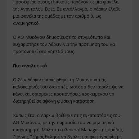
προσέφερε στους τοπικούς παράγοντες μια φανέλα
της Αναντολού Εφές. Σε αντάλλαγμα, ο Λάρκιν έλαβε
μια φανέλα της ομάδας με τον αριθμό 0, ως
αναμνηστικό.
Ο ΑΟ Μυκόνου δημοσίευσε το στιγμιότυπο και
ευχαρίστησε τον Λάρκιν για την προτίμησή του να
προπονηθεί στο γήπεδό τους.
Πιο αναλυτικά
Ο Σέιν Λάρκιν επισκέφθηκε τη Μύκονο για τις
καλοκαιρινές του διακοπές, ωστόσο δεν παρέλειψε να
κάνει και ορισμένες προπονήσεις προκειμένου να
διατηρηθεί σε άψογη φυσική κατάσταση.
Κάπως έτσι ο Λάρκιν βρέθηκε στις εγκαταστάσεις του
ΑΟ Μυκόνου, με την παρουσία του να μην περνά
απαρατήρητη. Μάλιστα ο General Manager της ομάδας
Γιάννης Τζήμας θέλησε να βγάλει μια φωτογραφία με