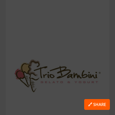
🔗 SHARE