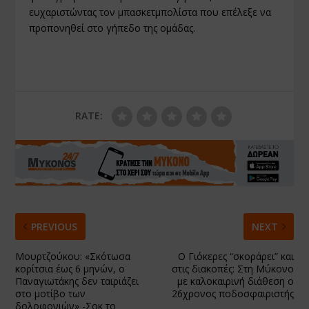
ευχαριστώντας τον μπασκετμπολίστα που επέλεξε να
προπονηθεί στο γήπεδο της ομάδας.
RATE:
PREVIOUS
NEXT
Μουρτζούκου: «Σκότωσα
Ο Γιόκερες “σκοράρει” και
κορίτσια έως 6 μηνών, ο
στις διακοπές: Στη Μύκονο
Παναγιωτάκης δεν ταιριάζει
με καλοκαιρινή διάθεση ο
στο μοτίβο των
26χρονος ποδοσφαιριστής
δολοφονιών» -Σοκ το