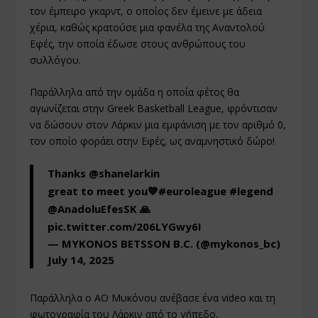
τον έμπειρο γκαρντ, ο οποίος δεν έμεινε με άδεια
χέρια, καθώς κρατούσε μια φανέλα της Αναντολού
Εφές, την οποία έδωσε στους ανθρώπους του
συλλόγου.
Παράλληλα από την ομάδα η οποία φέτος θα
αγωνίζεται στην Greek Basketball League, φρόντισαν
να δώσουν στον Λάρκιν μια εμφάνιση με τον αριθμό 0,
τον οποίο φοράει στην Εφές, ως αναμνηστικό δώρο!
Thanks
@shanelarkin
great to meet you💙
#euroleague
#legend
@AnadoluEfesSK
🙏
pic.twitter.com/206LYGwy6I
— MYKONOS BETSSON B.C. (@mykonos_bc)
July 14, 2025
Παράλληλα ο ΑΟ Μυκόνου ανέβασε ένα video και τη
φωτογραφία του Λάρκιν από το γήπεδο,