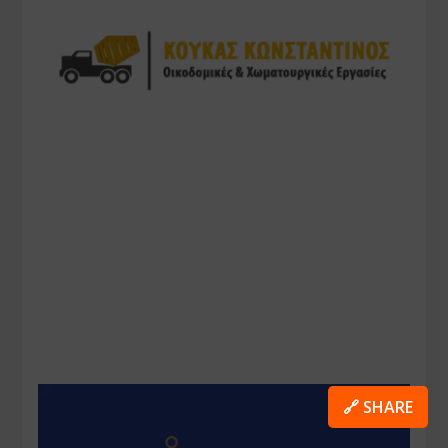
🔗 SHARE