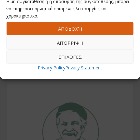
Η μη συγκατάθεση ή η απόσυρση της συγκατάθεσης, μπορεί
ΑΚΟΛΟΥΘΗΣΤΕ ΜΑΣ
να επηρεάσει αρνητικά ορισμένες λειτουργίες και
χαρακτηριστικά.
Facebook
ΑΠΟΔΟΧΉ
ΑΠΌΡΡΙΨΗ
Youtube
ΕΠΙΛΟΓΈΣ
Instagram
Privacy Policy
Privacy Statement