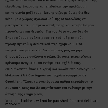
έχουν το δικαίωμα του σχολιασμού, της κριτικής και της
ελεύθερης έκφρασης και επιδιώκει την αμφίδρομη
επικοινωνία μαζί τους. Διευκρινίζουμε όμως ότι δεν
θέλουμε ο χώρος σχολιασμού της ιστοσελίδας να
μετατραπεί σε μια αρένα απαξίωσης και κανιβαλισμού
προσώπων και θεσμών. Για τον λόγο αυτόν δεν θα
δημοσιεύουμε σχόλια ρατσιστικού, υβριστικού,
προσβλητικού ή σεξιστικού περιεχομένου. Έτσι,
επιφυλασσόμαστε του δικαιώματός μας να μην
δημοσιεύουμε ανάλογα σχόλια. Σε όσες περιπτώσεις
κρίνουμε αναγκαίο, απαντάμε στα σχόλιά σας,
επιδιώκοντας έναν ειλικρινή και καλόπιστο διάλογο. Το
Μykonos 24/7 δεν δημοσιεύει σχόλια γραμμένα σε
Greeklish. Τέλος, τα ενυπόγραφα άρθρα εκφράζουν το
συντάκτη τους και δε συμπίπτουν κατανάγκην με την
άποψη της εφημερίδας.
Your email address will not be published.
Required fields are
marked
*