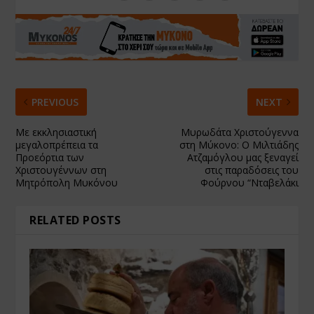
PREVIOUS
NEXT
Με εκκλησιαστική
Μυρωδάτα Χριστούγεννα
μεγαλοπρέπεια τα
στη Μύκονο: Ο Μιλτιάδης
Προεόρτια των
Ατζαμόγλου μας ξεναγεί
Χριστουγέννων στη
στις παραδόσεις του
Μητρόπολη Μυκόνου
Φούρνου “Νταβελάκι
RELATED POSTS