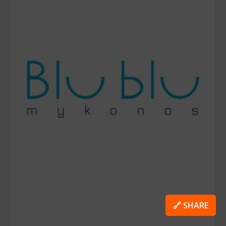
🔗 SHARE