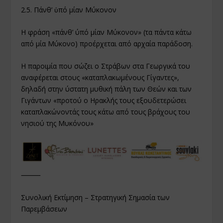
2.5. Πάνθ’ ὑπό μίαν Μύκονον
Η φράση «πάνθ’ ύπό μίαν Μύκονον» (τα πάντα κάτω
από μία Μύκονο) προέρχεται από αρχαία παράδοση.
Η παροιμία που σώζει ο Στράβων στα Γεωργικά του
αναφέρεται στους «καταπλακωμένους Γίγαντες»,
δηλαδή στην ύστατη μυθική πάλη των Θεών και των
Γιγάντων «προτού ο Ηρακλής τους εξουδετερώσει
καταπλακώνοντάς τους κάτω από τους βράχους του
νησιού της Μυκόνου»
⸻
Συνολική Εκτίμηση – Στρατηγική Σημασία των
Παρεμβάσεων