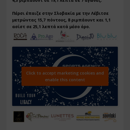
4,3 ριμπάουντ σε 19,1 λεπτά σε 7 αγώνες.
Πέρσι έπαιζε στην Σλοβακία με την Λέβιτσε
μετρώντας 15,7 πόντους, 8 ριμπάουντ και 1,1
ασίστ σε 25,1 λεπτά κατά μέσο όρο.
Click to accept marketing cookies and
enable this content