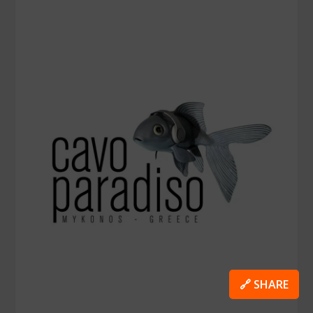
🔗 SHARE