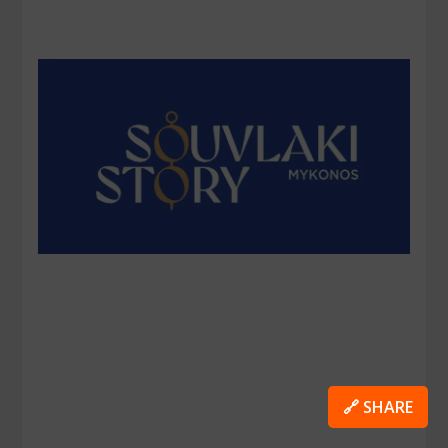
🔗 SHARE