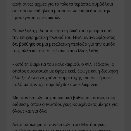
αφήνοντας αιχμές για το πώς τα τεράστια συμβόλαια
σε τόσο νεαρή ηλικία μπορούν να επηρεάσουν την
προσέγγιση των παικτών.
Παράλληλα, μίλησε και για τη δική του εμπειρία από
την επιχειρηματική πλευρά του ΝΒΑ, αναγνωρίζοντας
ότι βρέθηκε σε μια μεταβατική περίοδο για την ομάδα
του, αλλά και ότι ίσως έκανε και ο ίδιος λάθη.
«Κατά τη διάρκεια του καλοκαιριού, ο Φιλ Τζάκσον, ο
οποίος ουσιαστικά με έφερε εκεί, έφυγε και η διοίκηση
άλλαξε. Δεν είχα χρόνο συμμετοχής και ίσως ήμουν
πολύ αλαζόνας», παραδέχθηκε με ειλικρίνεια.
Μια συνέντευξη με μπασκετικό βάθος και αυτοκριτική
διάθεση, όπου ο Μιντάουγκας Κουζμίνσκας μίλησε για
όλους και για όλα!
Δείτε ολόκληρη τη συνέντευξη του Μιντάουγκας