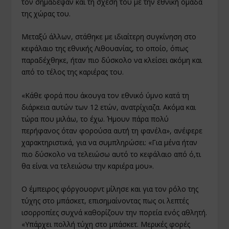
τον σημάδεψαν και τη σχέση του με την εθνική ομάδα
της χώρας του.
Μεταξύ άλλων, στάθηκε με ιδιαίτερη συγκίνηση στο
κεφάλαιο της εθνικής Λιθουανίας, το οποίο, όπως
παραδέχθηκε, ήταν πιο δύσκολο να κλείσει ακόμη και
από το τέλος της καριέρας του.
«Κάθε φορά που άκουγα τον εθνικό ύμνο κατά τη
διάρκεια αυτών των 12 ετών, ανατρίχιαζα. Ακόμα και
τώρα που μιλάω, το έχω. Ήμουν πάρα πολύ
περήφανος όταν φορούσα αυτή τη φανέλα», ανέφερε
χαρακτηριστικά, για να συμπληρώσει: «Για μένα ήταν
πιο δύσκολο να τελειώσω αυτό το κεφάλαιο από ό,τι
θα είναι να τελειώσω την καριέρα μου».
Ο έμπειρος φόργουορντ μίλησε και για τον ρόλο της
τύχης στο μπάσκετ, επισημαίνοντας πως οι λεπτές
ισορροπίες συχνά καθορίζουν την πορεία ενός αθλητή.
«Υπάρχει πολλή τύχη στο μπάσκετ. Μερικές φορές