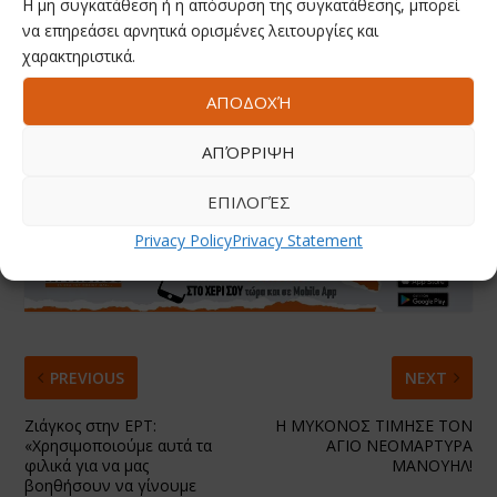
Η μη συγκατάθεση ή η απόσυρση της συγκατάθεσης, μπορεί
να επηρεάσει αρνητικά ορισμένες λειτουργίες και
χαρακτηριστικά.
ΑΠΟΔΟΧΉ
ΑΠΌΡΡΙΨΗ
RATE:
ΕΠΙΛΟΓΈΣ
Privacy Policy
Privacy Statement
PREVIOUS
NEXT
Ζιάγκος στην ΕΡΤ:
Η ΜΥΚΟΝΟΣ ΤΙΜΗΣΕ ΤΟΝ
«Χρησιμοποιούμε αυτά τα
ΑΓΙΟ ΝΕΟΜΑΡΤΥΡΑ
φιλικά για να μας
ΜΑΝΟΥΗΛ!
βοηθήσουν να γίνουμε