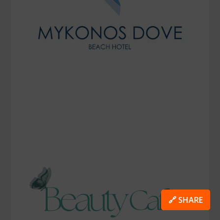
🔗 SHARE