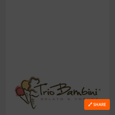
🔗 SHARE