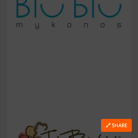
🔗 SHARE