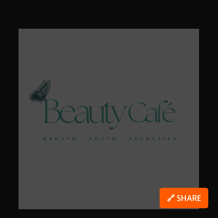
🔗 SHARE