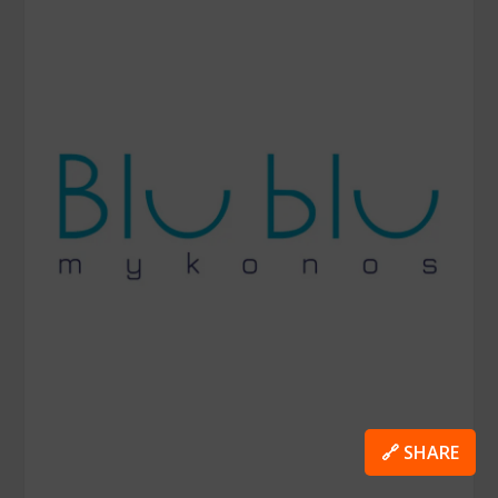
🔗 SHARE