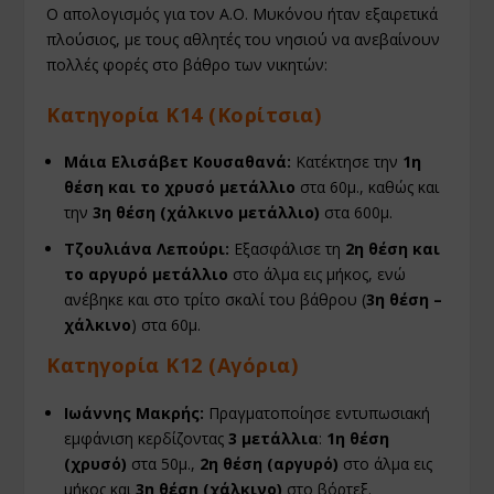
Ο απολογισμός για τον Α.Ο. Μυκόνου ήταν εξαιρετικά
πλούσιος, με τους αθλητές του νησιού να ανεβαίνουν
πολλές φορές στο βάθρο των νικητών:
Κατηγορία Κ14 (Κορίτσια)
Μάια Ελισάβετ Κουσαθανά:
Κατέκτησε την
1η
θέση και το χρυσό μετάλλιο
στα 60μ., καθώς και
την
3η θέση (χάλκινο μετάλλιο)
στα 600μ.
Τζουλιάνα Λεπούρι:
Εξασφάλισε τη
2η θέση και
το αργυρό μετάλλιο
στο άλμα εις μήκος, ενώ
ανέβηκε και στο τρίτο σκαλί του βάθρου (
3η θέση –
χάλκινο
) στα 60μ.
Κατηγορία Κ12 (Αγόρια)
Ιωάννης Μακρής:
Πραγματοποίησε εντυπωσιακή
εμφάνιση κερδίζοντας
3 μετάλλια
:
1η θέση
(χρυσό)
στα 50μ.,
2η θέση (αργυρό)
στο άλμα εις
μήκος και
3η θέση (χάλκινο)
στο βόρτεξ.