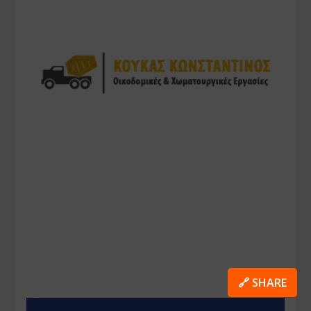
🔗 SHARE