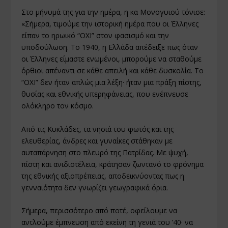
Στο μήνυμά της για την ημέρα, η κα Μονογυιού τόνισε:
«Σήμερα, τιμούμε την ιστορική ημέρα που οι Έλληνες
είπαν το ηρωικό “ΟΧΙ” στον φασισμό και την
υποδούλωση. Το 1940, η Ελλάδα απέδειξε πως όταν
οι Έλληνες είμαστε ενωμένοι, μπορούμε να σταθούμε
όρθιοι απέναντι σε κάθε απειλή και κάθε δυσκολία. Το
“ΟΧΙ” δεν ήταν απλώς μια λέξη· ήταν μια πράξη πίστης,
θυσίας και εθνικής υπερηφάνειας, που ενέπνευσε
ολόκληρο τον κόσμο.
Από τις Κυκλάδες, τα νησιά του φωτός και της
ελευθερίας, άνδρες και γυναίκες στάθηκαν με
αυταπάρνηση στο πλευρό της Πατρίδας. Με ψυχή,
πίστη και ανιδιοτέλεια, κράτησαν ζωντανό το φρόνημα
της εθνικής αξιοπρέπειας, αποδεικνύοντας πως η
γενναιότητα δεν γνωρίζει γεωγραφικά όρια.
Σήμερα, περισσότερο από ποτέ, οφείλουμε να
αντλούμε έμπνευση από εκείνη τη γενιά του ’40· να