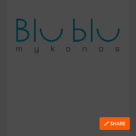
🔗 SHARE