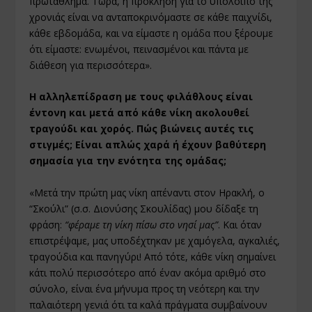
πρωτάθλημα. Τώρα, η πρόκληση για το υπόλοιπο της
χρονιάς είναι να ανταποκρινόμαστε σε κάθε παιχνίδι,
κάθε εβδομάδα, και να είμαστε η ομάδα που ξέρουμε
ότι είμαστε: ενωμένοι, πεινασμένοι και πάντα με
διάθεση για περισσότερα».
Η αλληλεπίδραση με τους φιλάθλους είναι
έντονη και μετά από κάθε νίκη ακολουθεί
τραγούδι και χορός. Πώς βιώνεις αυτές τις
στιγμές; Είναι απλώς χαρά ή έχουν βαθύτερη
σημασία για την ενότητα της ομάδας;
«Μετά την πρώτη μας νίκη απέναντι στον Ηρακλή, ο
“Σκούλι” (σ.σ. Διονύσης Σκουλίδας) μου δίδαξε τη
φράση:
“φέραμε τη νίκη πίσω στο νησί μας”
. Και όταν
επιστρέψαμε, μας υποδέχτηκαν με χαμόγελα, αγκαλιές,
τραγούδια και πανηγύρι! Από τότε, κάθε νίκη σημαίνει
κάτι πολύ περισσότερο από έναν ακόμα αριθμό στο
σύνολο, είναι ένα μήνυμα προς τη νεότερη και την
παλαιότερη γενιά ότι τα καλά πράγματα συμβαίνουν