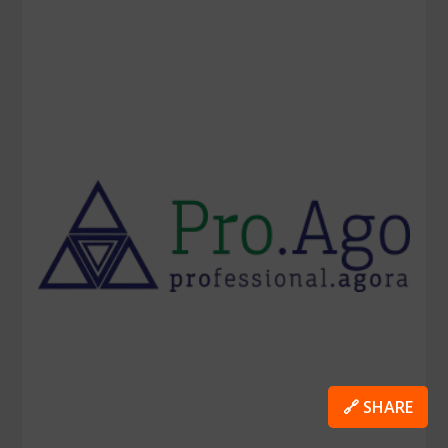
🔗 SHARE