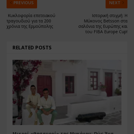
PREVIOUS
NEXT
Κυκλοφορία επετειακού
Ιστορική στιγμή: Η
τραγουδιού για τα 200
Μύκονος Betsson στα
χρόνια της Ερμούπολης
σαλόνια της Ευρώπης και
του FIBA Europe Cup!
RELATED POSTS
Μικροί «Θησαυροί» της Μυκόνου: Πώς Ένα