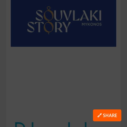
🔗 SHARE