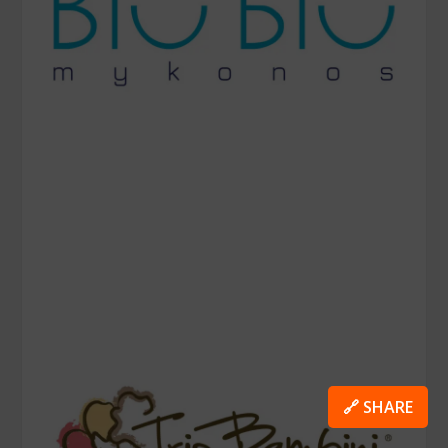
🔗 SHARE