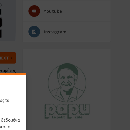
Youtube
Instagram
NEXT
νταράτος
ημα Ζίου
Ζίτσου
ως τα
ε δεδομένα
ότοπο.