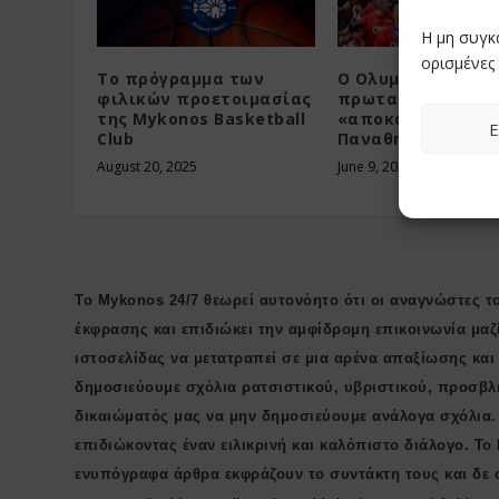
Η μη συγκ
ορισμένες 
Το πρόγραμμα των
Ο Ολυμπιακός
φιλικών προετοιμασίας
πρωταθλητής, η
της Mykonos Basketball
«αποκαθήλωση» 
Ε
Club
Παναθηναϊκού
August 20, 2025
June 9, 2025
Το Mykonos 24/7 θεωρεί αυτονόητο ότι οι αναγνώστες το
έκφρασης και επιδιώκει την αμφίδρομη επικοινωνία μαζ
ιστοσελίδας να μετατραπεί σε μια αρένα απαξίωσης κα
δημοσιεύουμε σχόλια ρατσιστικού, υβριστικού, προσβλ
δικαιώματός μας να μην δημοσιεύουμε ανάλογα σχόλια.
επιδιώκοντας έναν ειλικρινή και καλόπιστο διάλογο. Το
ενυπόγραφα άρθρα εκφράζουν το συντάκτη τους και δε 