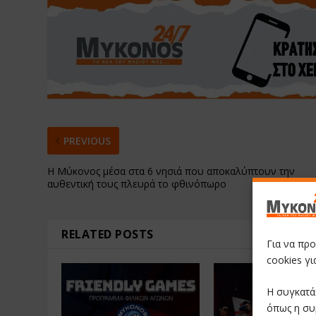
PREVIOUS
Η Μύκονος μέσα στα 6 νησιά που αποκαλύπτουν την
αυθεντική τους πλευρά το φθινόπωρο
RELATED POSTS
Για να πρ
cookies γ
Η συγκατά
όπως η συ