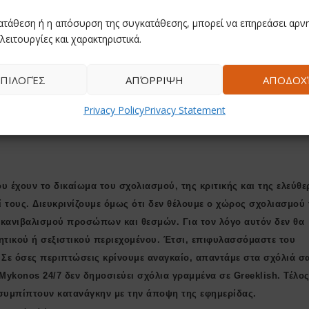
ατάθεση ή η απόσυρση της συγκατάθεσης, μπορεί να επηρεάσει αρνη
λειτουργίες και χαρακτηριστικά.
Φιλική ήττα από τον
Η βαθμολογία της G
Ηρακλή για τη Μύκονο
μετά τις νίκες του
του
Betsson BC με 93-79
Ολυμπιακού και το
ΠΙΛΟΓΈΣ
ΑΠΌΡΡΙΨΗ
ΑΠΟΔΟΧ
Παναθηναϊκού στην
September 11, 2025
αγωνιστική
Privacy Policy
Privacy Statement
November 17, 2025
υ έχουν το δικαίωμα του σχολιασμού, της κριτικής και της ελεύθε
ί τους. Διευκρινίζουμε όμως ότι δεν θέλουμε ο χώρος σχολιασμού 
ι κανιβαλισμού προσώπων και θεσμών. Για τον λόγο αυτόν δεν θα
ητικού ή σεξιστικού περιεχομένου. Έτσι, επιφυλασσόμαστε του
 Σε όσες περιπτώσεις κρίνουμε αναγκαίο, απαντάμε στα σχόλιά σ
 Μykonos 24/7 δεν δημοσιεύει σχόλια γραμμένα σε Greeklish. Τέλος
συμπίπτουν κατανάγκην με την άποψη της εφημερίδας.