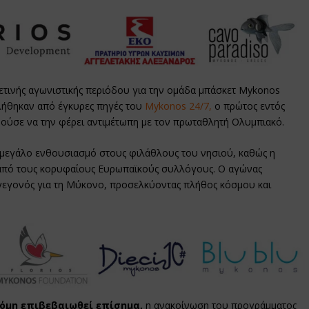
φετινής αγωνιστικής περιόδου για την ομάδα μπάσκετ Mykonos
λήθηκαν από έγκυρες πηγές του
Mykonos 24/7,
ο πρώτος εντός
ούσε να την φέρει αντιμέτωπη με τον πρωταθλητή Ολυμπιακό.
 μεγάλο ενθουσιασμό στους φιλάθλους του νησιού, καθώς η
ν από τους κορυφαίους Eυρωπαϊκούς συλλόγους. Ο αγώνας
 γεγονός για τη Μύκονο, προσελκύοντας πλήθος κόσμου και
κόμη επιβεβαιωθεί επίσημα,
η ανακοίνωση του προγράμματος