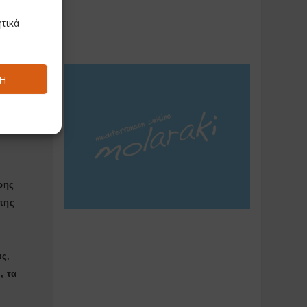
τικά
BL
υ
Ή
 7η
ρης
της
ας,
, τα