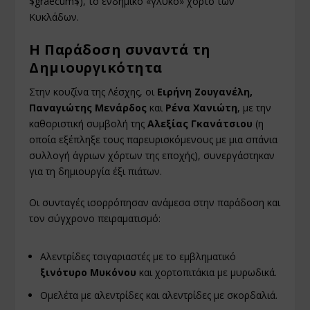
$graecum$), το ενδημικό «γλυκό» χόρτο των
Κυκλάδων.
Η Παράδοση συναντά τη
Δημιουργικότητα
Στην κουζίνα της Λέσχης, οι
Ειρήνη Ζουγανέλη,
Παναγιώτης Μενάρδος
και
Ρένα Χανιώτη
, με την
καθοριστική συμβολή της
Αλεξίας Γκανάτσιου
(η
οποία εξέπληξε τους παρευρισκόμενους με μια σπάνια
συλλογή άγριων χόρτων της εποχής), συνεργάστηκαν
για τη δημιουργία έξι πιάτων.
Οι συνταγές ισορρόπησαν ανάμεσα στην παράδοση και
τον σύγχρονο πειραματισμό:
Αλεντρίδες τσιγαριαστές με το εμβληματικό
ξινότυρο Μυκόνου
και χορτοπιτάκια με μυρωδικά.
Ομελέτα με αλεντρίδες και αλεντρίδες με σκορδαλιά.