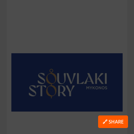
🔗 SHARE