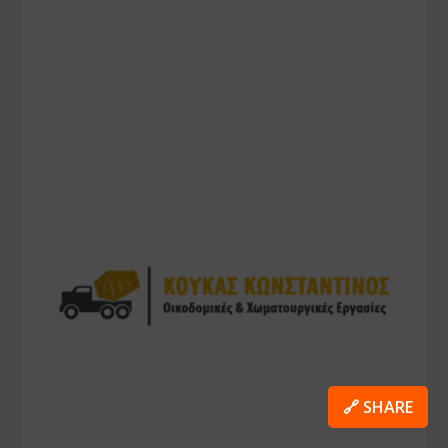
🔗 SHARE