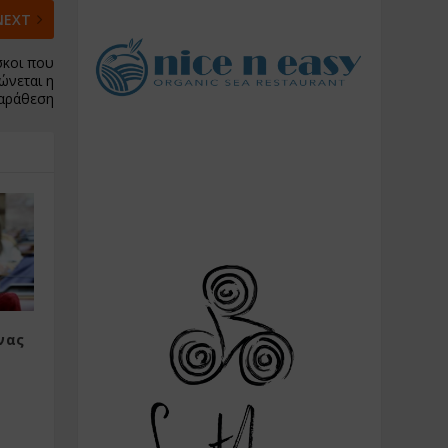
NEXT
σκοι που
ώνεται η
παράθεση
νας