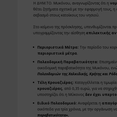
Η ΔΗΜ.ΤΟ. Μυκόνου, αναγνωρίζοντας ότι η
νομ
θέτει ζητήματα σχετικά με την εφαρμογή τους, η 
σεβασμό στους κατοίκους του νησιού.
Στο κείμενο της πρόσκλησης, υπενθυμίζονται π
υπογραμμίζοντας την αίσθηση
επιλεκτικής α
Περιοριστικά Μέτρα:
Την περίοδο του κορ
περιοριστικά μέτρα
.
Πολεοδομική Παραβατικότητα:
Επισημαίνε
οικοδομική παραβατικότητα της Μυκόνου, ενώ
Πολεοδομιών της Χαλκιδικής, Κρήτης και Ρόδ
Τέλη Κρουαζιέρας:
Καταγγέλλεται η τιμωρία
κρουαζιέρας
, από 0,35 ευρώ, για να στηριχ
υποστηρίζει ότι η Μύκονος
δεν έχει υπερτ
Ειδικό Πολεοδομικό:
Αναφέρεται η
απαγόρ
οικόπεδα για τρία χρόνια, με την οργάνωση ν
παραβατικότητα».