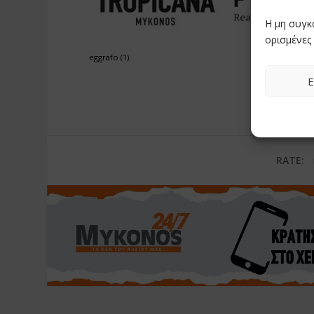
Η μη συγκ
ορισμένες 
eggrafo (1)
Ε
RATE: