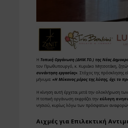
Η
Τοπική Οργάνωση (ΔΗΜ.ΤΟ.) της Νέας Δημοκρ
τον Πρωθυπουργό, κ. Κυριάκο Μητσοτάκη, ζητώ
συνάντηση εργασίας»
. Στόχος της πρόσκλησης ε
μήνυμα:
«Η Μύκονος μέρος της λύσης, όχι το π
Η κίνηση αυτή έρχεται μετά την ολοκλήρωση τω
Η τοπική οργάνωση εκφράζει την
εύλογη ανησ
νησιού, κυρίως λόγω των πρόσφατων αναφορώ
Αιχμές για Επιλεκτική Αντι