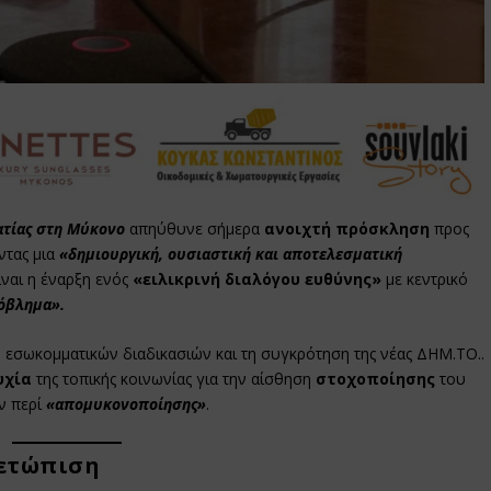
ατίας στη Μύκονο
απηύθυνε σήμερα
ανοιχτή πρόσκληση
προς
ντας μια
«δημιουργική, ουσιαστική και αποτελεσματική
ίναι η έναρξη ενός
«ειλικρινή διαλόγου ευθύνης»
με κεντρικό
ρόβλημα».
ν εσωκομματικών διαδικασιών και τη συγκρότηση της νέας ΔΗΜ.ΤΟ..
υχία
της τοπικής κοινωνίας για την αίσθηση
στοχοποίησης
του
ν περί
«απομυκονοποίησης»
.
μετώπιση