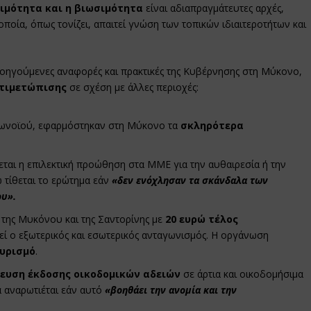
ιμότητα και η βιωσιμότητα
είναι αδιαπραγμάτευτες αρχές,
οποία, όπως τονίζει, απαιτεί γνώση των τοπικών ιδιαιτεροτήτων και
ροηγούμενες αναφορές και πρακτικές της Κυβέρνησης στη Μύκονο,
ντιμετώπισης
σε σχέση με άλλες περιοχές:
ωνοϊού, εφαρμόστηκαν στη Μύκονο τα
σκληρότερα
ται η επιλεκτική προώθηση στα ΜΜΕ για την αυθαιρεσία ή την
 τίθεται το ερώτημα εάν
«δεν ενόχλησαν τα σκάνδαλα των
ου».
 της Μυκόνου και της Σαντορίνης με
20 ευρώ τέλος
θεί ο εξωτερικός και εσωτερικός ανταγωνισμός. Η οργάνωση
ουρισμό
.
ευση έκδοσης οικοδομικών αδειών
σε άρτια και οικοδομήσιμα
α αναρωτιέται εάν αυτό
«βοηθάει την ανομία και την