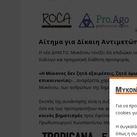
Αίτημα για Δίκαιη Αντιμετώ
Η νέα ΔΗΜ.ΤΟ. Μυκόνου τονίζει ότι επιδιώκει ν
διάλογο και πραγματική διάθεση προσφοράς.
«Η Μύκονος δεν ζητά εξαιρέσεις, ζητά όμ
επικοινωνίας
» , αναφέρεται χαρακτηριστικά,
Μυκόνου, των ανθρώπων της δημιουργίας και τ
Σκοπός της συνάντησης είναι η συζήτηση τόσο τ
Για να πρ
όσο και των προτεραιοτήτων και ανησυχιών της 
cookies γ
κοινός βηματισμός
προς όφελος του νησιού κα
Πρωθυπουργού Κωνσταντίνου Μητσοτάκη να κ
Η συγκατά
όπως η συ