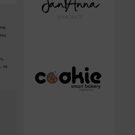
ρης
της
ας,
, τα