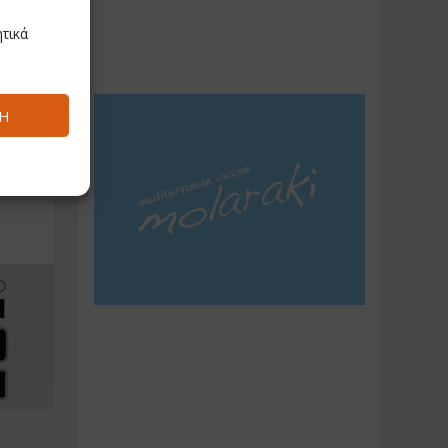
τικά
Ή