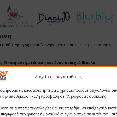
πιση
α σταθεί
αρωγός
της κυβέρνησης και της κοινωνίας με προτάσεις,
ως
δίκαιη αντιμετώπιση και έναν ανοιχτό δίαυλο
 καλώντας τον Πρωθυπουργό να ακούσει τη φωνή της «δικής του»
ης προόδου.
Διαχείριση συγκατάθεσης
ων σημείων που η κυβέρνηση κρίνει ότι πρέπει να βελτιωθούν,
οσφέρουμε τις καλύτερες εμπειρίες, χρησιμοποιούμε τεχνολογίες όπ
τοπικής κοινωνίας, ώστε να υπάρξει
πλήρης ευθυγράμμιση και
ια την αποθήκευση και/ή πρόσβαση σε πληροφορίες συσκευής.
ι της Ελλάδας. Η πρόσκληση κλείνει με αναφορά στο όραμα του τ.
αταστήσει τη Μύκονο
«πρότυπο νησί τουριστικής ανάπτυξης».
θεση σε αυτές τις τεχνολογίες θα μας επιτρέψει να επεξεργαζόμαστ
μπεριφορά περιήγησης ή μοναδικά αναγνωριστικά σε αυτόν τον ιστ