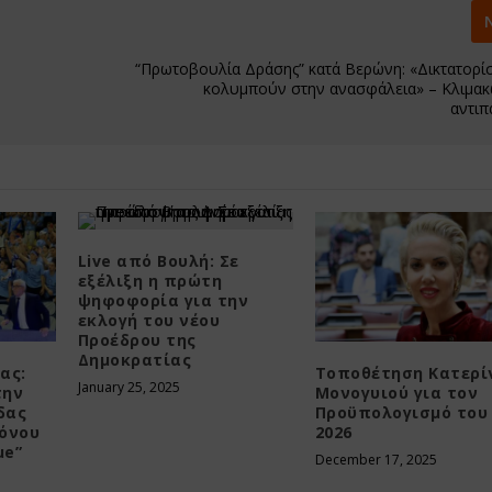
“Πρωτοβουλία Δράσης” κατά Βερώνη: «Δικτατορί
κολυμπούν στην ανασφάλεια» – Κλιμακ
αντι
Live από Βουλή: Σε
εξέλιξη η πρώτη
ψηφοφορία για την
εκλογή του νέου
Προέδρου της
Δημοκρατίας
ας:
Τοποθέτηση Κατερί
January 25, 2025
την
Μονογυιού για τον
δας
Προϋπολογισμό του
όνου
2026
ue”
December 17, 2025