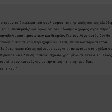
υ έχουν το δικαίωμα του σχολιασμού, της κριτικής και της ελεύθε
ί τους. Διευκρινίζουμε όμως ότι δεν θέλουμε ο χώρος σχολιασμού 
ι κανιβαλισμού προσώπων και θεσμών. Για τον λόγο αυτόν δεν θα
ητικού ή σεξιστικού περιεχομένου. Έτσι, επιφυλασσόμαστε του
 Σε όσες περιπτώσεις κρίνουμε αναγκαίο, απαντάμε στα σχόλιά σ
 Μykonos 24/7 δεν δημοσιεύει σχόλια γραμμένα σε Greeklish. Τέλος
συμπίπτουν κατανάγκην με την άποψη της εφημερίδας.
are marked
*