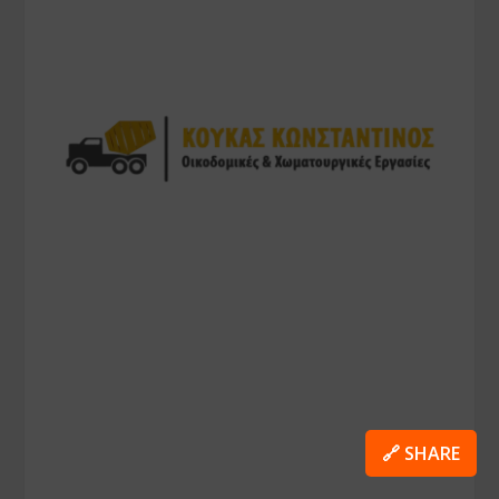
🔗 SHARE