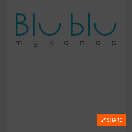
🔗 SHARE