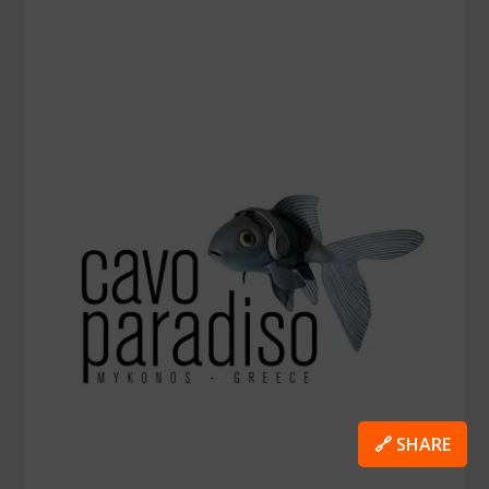
🔗 SHARE