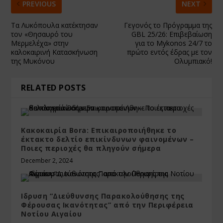
PREVIOUS
NEXT
Τα Λυκόπουλα κατέκτησαν
Γεγονός το Πρόγραμμα της
τον «Θησαυρό του
GBL 25/26: Επιβεβαίωση
Μερμελέχα» στην
για το Mykonos 24/7 το
καλοκαιρινή Κατασκήνωση
πρώτο εντός έδρας με τον
της Μυκόνου
Ολυμπιακό!
RELATED POSTS
Κακοκαιρία Bora: Επικαιροποιήθηκε το
έκτακτο δελτίο επικίνδυνων φαινομένων –
Ποιες περιοχές θα πληγούν σήμερα
December 2, 2024
Ιδρυση “Διεύθυνσης Παρακολούθησης της
Φέρουσας Ικανότητας” από την Περιφέρεια
Νοτίου Αιγαίου