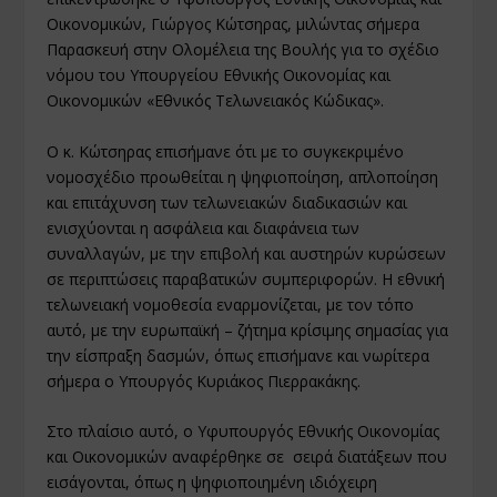
Οικονομικών, Γιώργος Κώτσηρας, μιλώντας σήμερα
Παρασκευή στην Ολομέλεια της Βουλής για το σχέδιο
νόμου του Υπουργείου Εθνικής Οικονομίας και
Οικονομικών «Εθνικός Τελωνειακός Κώδικας».
Ο κ. Κώτσηρας επισήμανε ότι με το συγκεκριμένο
νομοσχέδιο προωθείται η ψηφιοποίηση, απλοποίηση
και επιτάχυνση των τελωνειακών διαδικασιών και
ενισχύονται η ασφάλεια και διαφάνεια των
συναλλαγών, με την επιβολή και αυστηρών κυρώσεων
σε περιπτώσεις παραβατικών συμπεριφορών. Η εθνική
τελωνειακή νομοθεσία εναρμονίζεται, με τον τόπο
αυτό, με την ευρωπαϊκή – ζήτημα κρίσιμης σημασίας για
την είσπραξη δασμών, όπως επισήμανε και νωρίτερα
σήμερα ο Υπουργός Κυριάκος Πιερρακάκης.
Στο πλαίσιο αυτό, ο Υφυπουργός Εθνικής Οικονομίας
και Οικονομικών αναφέρθηκε σε σειρά διατάξεων που
εισάγονται, όπως η ψηφιοποιημένη ιδιόχειρη