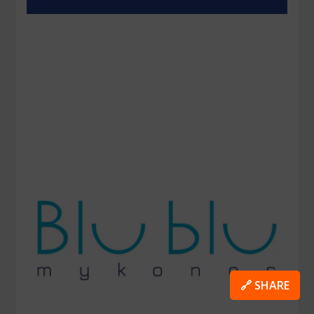
🔗 SHARE