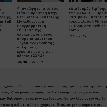
ς
Υπογράφηκε, από τον
«Διαδρομές Ειρήνης
00
Γιάννη Βρούτση στην
στο ΟΑΚΑ: Ο Γ. Βρού
πολης,
Περιφέρεια Κεντρικής
μαζί με 150 παιδιά 
anBall
Μακεδονίας, η
κορυφαίους αθλητέ
τα
Προγραμματική
υψώνουν τη «White
υ
Σύμβαση της
Card»
ολοκλήρωσης ενός
April 2, 2026
ακόμα σημαντικού
Έργου αναγέννησης
αθλητικής
εγκατάστασης στη
Βόρεια Ελλάδα
November 27, 2025
υ έχουν το δικαίωμα του σχολιασμού, της κριτικής και της ελεύθε
ί τους. Διευκρινίζουμε όμως ότι δεν θέλουμε ο χώρος σχολιασμού 
ι κανιβαλισμού προσώπων και θεσμών. Για τον λόγο αυτόν δεν θα
ητικού ή σεξιστικού περιεχομένου. Έτσι, επιφυλασσόμαστε του