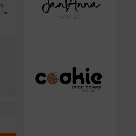
ας,
, τα