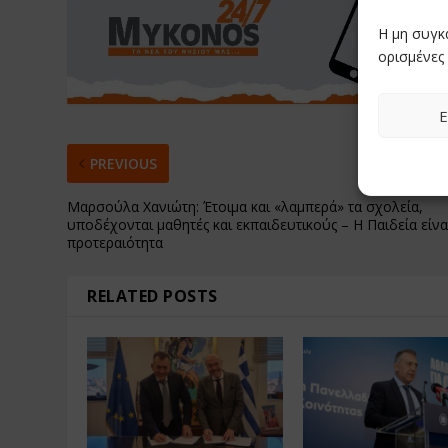
Η μη συγκ
ορισμένες 
Ε
PREVIOUS
Μαρσούλα Χανιώτη: Έτοιμα και «λαμπερά» τα σχολεία,
υποδέχονται μαθητές και εκπαιδευτικούς – Η Παιδεία είνα
προτεραιότητα
RELATED POSTS