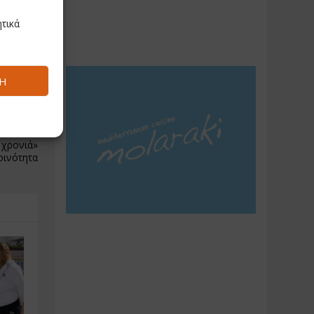
τικά
Ή
NEXT
 χρονιά»
οινότητα