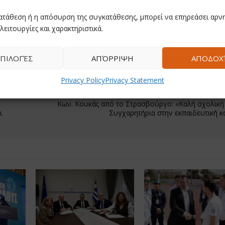
ατάθεση ή η απόσυρση της συγκατάθεσης, μπορεί να επηρεάσει αρνη
λειτουργίες και χαρακτηριστικά.
ΠΙΛΟΓΈΣ
ΑΠΌΡΡΙΨΗ
ΑΠΟΔΟΧ
Privacy Policy
Privacy Statement
Κων. Κουκάς από το Στρασβούργο: «Καλή σχολική
ι
Συγχαρητήρια στην εκπαιδευτική κ