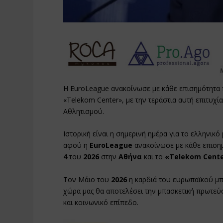
Η EuroLeague ανακοίνωσε με κάθε επισημότητα
«Telekom Center», με την τεράστια αυτή επιτυχ
Αθλητισμού.
Ιστορική είναι η σημερινή ημέρα για το ελληνικό
αφού η
EuroLeague
ανακοίνωσε με κάθε επιση
4
του
2026
στην
Αθήνα
και το
«Telekom Cente
Τον Μάιο του
2026
η καρδιά του ευρωπαϊκού μπ
χώρα μας θα αποτελέσει την μπασκετική πρωτεύο
και κοινωνικό επίπεδο.