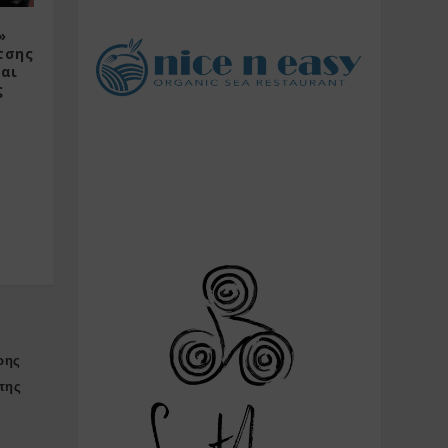
»
τσης
και
ς
ρης
της