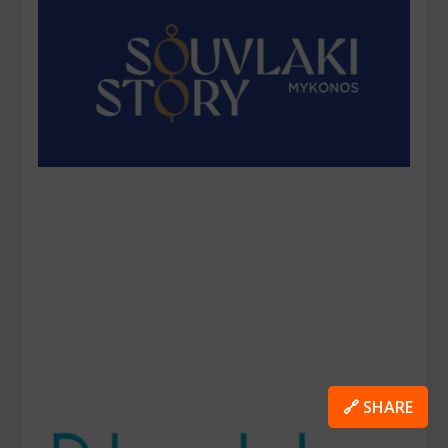
🔗 SHARE