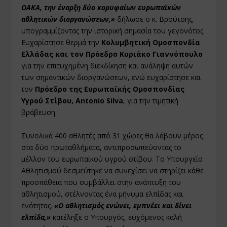
ΟΑΚΑ, την έναρξη δύο κορυφαίων ευρωπαϊκών
αθλητικών διοργανώσεων,»
δήλωσε ο κ. Βρούτσης,
υπογραμμίζοντας την ιστορική σημασία του γεγονότος.
Ευχαρίστησε θερμά την
Κολυμβητική Ομοσπονδία
Ελλάδας και τον Πρόεδρο Κυριάκο Γιαννόπουλο
για την επιτυχημένη διεκδίκηση και ανάληψη αυτών
των σημαντικών διοργανώσεων, ενώ ευχαρίστησε και
τον
Πρόεδρο της Ευρωπαϊκής Ομοσπονδίας
Υγρού Στίβου, Antonio Silva
, για την τιμητική
βράβευση.
Συνολικά 400 αθλητές από 31 χώρες θα λάβουν μέρος
στα δύο πρωταθλήματα, αντιπροσωπεύοντας το
μέλλον του ευρωπαϊκού υγρού στίβου. Το Υπουργείο
Αθλητισμού δεσμεύτηκε να συνεχίσει να στηρίζει κάθε
προσπάθεια που συμβάλλει στην ανάπτυξη του
αθλητισμού, στέλνοντας ένα μήνυμα ελπίδας και
ενότητας.
«Ο αθλητισμός ενώνει, εμπνέει και δίνει
ελπίδα,»
κατέληξε ο Υπουργός, ευχόμενος καλή