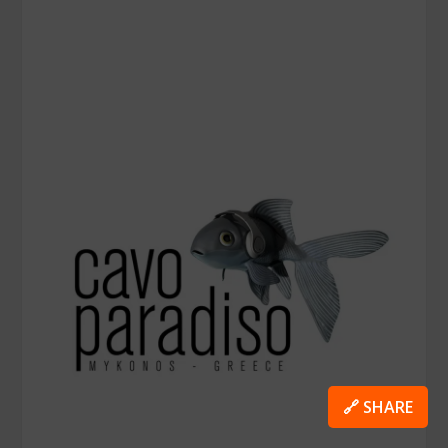
🔗 SHARE