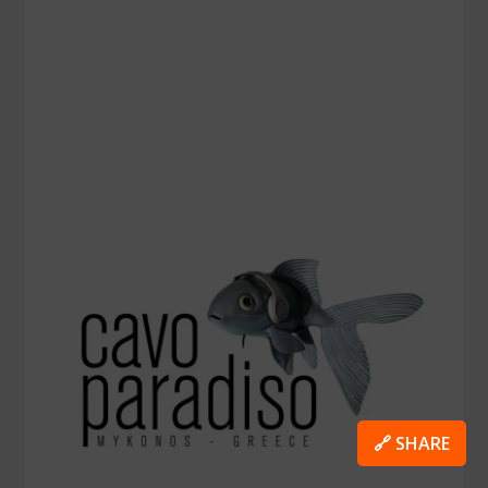
🔗 SHARE